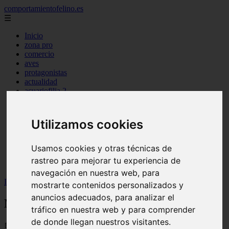
comportamientofelino.es
☰
Inicio
zona pro
comercio
aves
protagonistas
actualidad
acuariofilia 2
acuariofilia
articulos
canal tv
Utilizamos cookies
nombres para gatos
novedades
tablon de anuncios
Usamos cookies y otras técnicas de
uncategorized
rastreo para mejorar tu experiencia de
zona pro
navegación en nuestra web, para
Inicio
>
gatos2
>
Nombres Únicos para Gatas
mostrarte contenidos personalizados y
anuncios adecuados, para analizar el
Nombres Únicos para Gatas
tráfico en nuestra web y para comprender
de donde llegan nuestros visitantes.
📅 12/06/2025