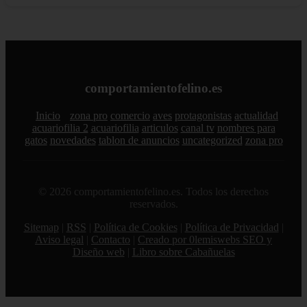
comportamientofelino.es
Inicio
zona pro
comercio
aves
protagonistas
actualidad
acuariofilia 2
acuariofilia
articulos
canal tv
nombres para
gatos
novedades
tablon de anuncios
uncategorized
zona pro
© 2026 comportamientofelino.es. Todos los derechos
reservados.
Sitemap
|
RSS
|
Política de Cookies
|
Política de Privacidad
|
Aviso legal
|
Contacto
|
Creado por 0lemiswebs SEO y
Diseño web
|
Libro sobre Cabañuelas