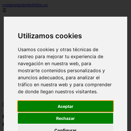
comportamientofelino.es
☰
Inicio
zona pro
comercio
Utilizamos cookies
aves
protagonistas
actualidad
Usamos cookies y otras técnicas de
acuariofilia 2
rastreo para mejorar tu experiencia de
acuariofilia
articulos
navegación en nuestra web, para
canal tv
mostrarte contenidos personalizados y
nombres para gatos
anuncios adecuados, para analizar el
novedades
tablon de anuncios
tráfico en nuestra web y para comprender
uncategorized
de donde llegan nuestros visitantes.
zona pro
Inicio
>
gatos2
>
Champú Shine “Quick” Sin Aclarado Gato
Aceptar
Champú Shine “Quick” Sin Aclarado
Rechazar
Gato
Configurar