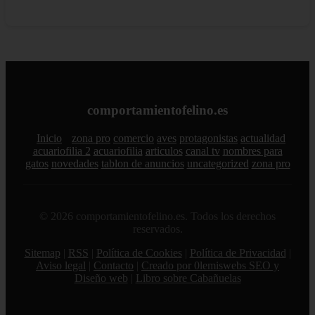
comportamientofelino.es
Inicio
zona pro
comercio
aves
protagonistas
actualidad
acuariofilia 2
acuariofilia
articulos
canal tv
nombres para
gatos
novedades
tablon de anuncios
uncategorized
zona pro
© 2026 comportamientofelino.es. Todos los derechos
reservados.
Sitemap
|
RSS
|
Política de Cookies
|
Política de Privacidad
|
Aviso legal
|
Contacto
|
Creado por 0lemiswebs SEO y
Diseño web
|
Libro sobre Cabañuelas