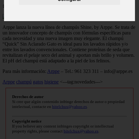
📅 05/06/2025
Arppe lanza la nueva línea de champús Shine, by Arppe. Se trata de
un innovador concepto de champús con fórmulas específicas para
cada necesidad y una nueva imagen muy elegante. El champú
“Quick” Sin Aclarado Gato es ideal para los lavados rápidos y/o
entre los lavados convencionales. Contiene proteínas de seda que
revitalizan el pelaje seco del animal y aportan más brillo y volumen.
El pH del champú está adaptado a la piel de los felinos.
Para más información:
Arppe
– Tel.: 961 323 311 –
info@arppe.es
Arppe
champú
gatos
higiene
<---tag:novedades--->
Derechos de autor
Si cree que algún contenido infringe derechos de autor o propiedad
intelectual, contacte en
bitelchux@yahoo.es
.
Copyright notice
If you believe any content infringes copyright or intellectual
property rights, please contact
bitelchux@yahoo.es
.