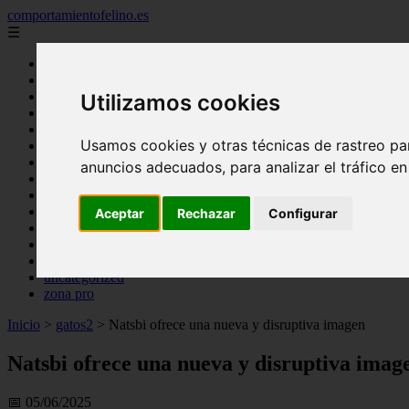
comportamientofelino.es
☰
Inicio
zona pro
comercio
Utilizamos cookies
aves
protagonistas
Usamos cookies y otras técnicas de rastreo pa
actualidad
acuariofilia 2
anuncios adecuados, para analizar el tráfico e
acuariofilia
articulos
canal tv
Aceptar
Rechazar
Configurar
nombres para gatos
novedades
tablon de anuncios
uncategorized
zona pro
Inicio
>
gatos2
>
Natsbi ofrece una nueva y disruptiva imagen
Natsbi ofrece una nueva y disruptiva imag
📅 05/06/2025