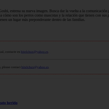
e Gosbi, estrena su nueva imagen. Busca dar la vuelta a la comunicació
a a cómo son los perros como mascotas y la relación que tienen con sus
p
tienen un lugar más preponderante dentro de las familias.
ual, contacte en
bitelchux@yahoo.es
.
s, please contact
bitelchux@yahoo.es
.
gato herido