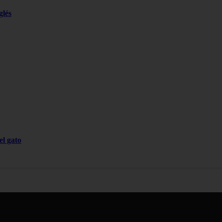
glés
el gato