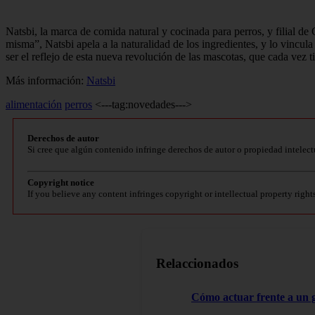
Natsbi, la marca de comida natural y cocinada para perros, y filial d
misma”, Natsbi apela a la naturalidad de los ingredientes, y lo vincul
ser el reflejo de esta nueva revolución de las mascotas, que cada vez 
Más información:
Natsbi
alimentación
perros
<---tag:novedades--->
Derechos de autor
Si cree que algún contenido infringe derechos de autor o propiedad intelect
Copyright notice
If you believe any content infringes copyright or intellectual property right
Relaccionados
Cómo actuar frente a un 