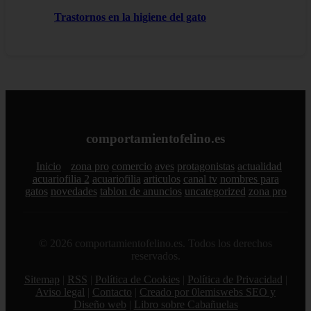
Trastornos en la higiene del gato
comportamientofelino.es
Inicio
zona pro
comercio
aves
protagonistas
actualidad
acuariofilia 2
acuariofilia
articulos
canal tv
nombres para
gatos
novedades
tablon de anuncios
uncategorized
zona pro
© 2026 comportamientofelino.es. Todos los derechos
reservados.
Sitemap
|
RSS
|
Política de Cookies
|
Política de Privacidad
|
Aviso legal
|
Contacto
|
Creado por 0lemiswebs SEO y
Diseño web
|
Libro sobre Cabañuelas