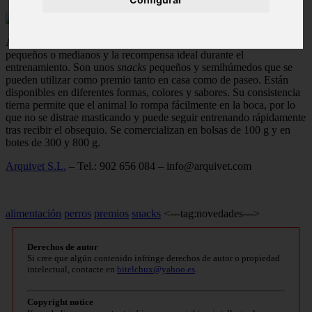
Arquivet presenta Soft Snacks, un alimento
premium
para perros
pequeños o medianos y la recompensa ideal durante el
entrenamiento. Son unos
snacks
pequeños y semihúmedos que se
pueden utilizar como premio tanto en casa como de paseo. Están
disponibles en diferentes formas, colores y sabores. Su consistencia
tierna permite que el animal lo rompa fácilmente en la boca, por lo
que no se distrae masticando y puede seguir entrenando rápidamente
tras recibir el obsequio. Se comercializan en bolsas de 100 g y en
botes de 300 y 800 g.
Arquivet S.L.
– Tel.: 902 656 084 –
info@arquivet.com
alimentación
perros
premios
snacks
<---tag:novedades--->
Derechos de autor
Si cree que algún contenido infringe derechos de autor o propiedad
intelectual, contacte en
bitelchux@yahoo.es
.
Copyright notice