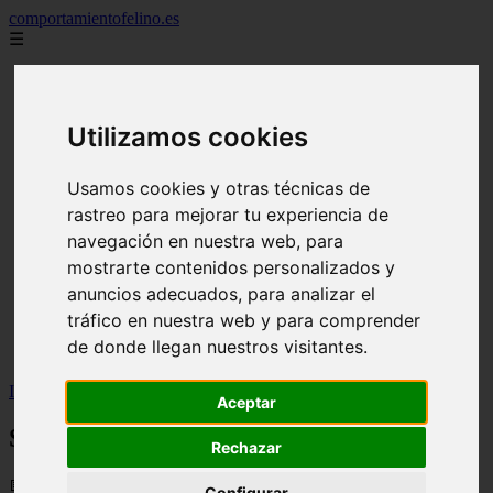
comportamientofelino.es
☰
Inicio
zona pro
comercio
Utilizamos cookies
aves
protagonistas
actualidad
Usamos cookies y otras técnicas de
acuariofilia 2
rastreo para mejorar tu experiencia de
acuariofilia
articulos
navegación en nuestra web, para
canal tv
mostrarte contenidos personalizados y
nombres para gatos
anuncios adecuados, para analizar el
novedades
tablon de anuncios
tráfico en nuestra web y para comprender
uncategorized
de donde llegan nuestros visitantes.
zona pro
Inicio
>
gatos2
>
Soft Snacks de Arquivet
Aceptar
Soft Snacks de Arquivet
Rechazar
📅 05/06/2025
Configurar