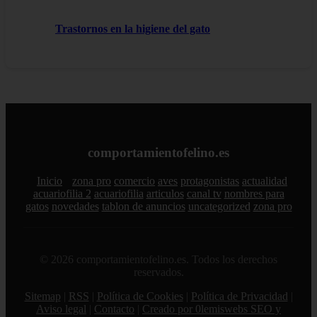
Trastornos en la higiene del gato
comportamientofelino.es
Inicio
zona pro
comercio
aves
protagonistas
actualidad
acuariofilia 2
acuariofilia
articulos
canal tv
nombres para
gatos
novedades
tablon de anuncios
uncategorized
zona pro
© 2026 comportamientofelino.es. Todos los derechos
reservados.
Sitemap
|
RSS
|
Política de Cookies
|
Política de Privacidad
|
Aviso legal
|
Contacto
|
Creado por 0lemiswebs SEO y