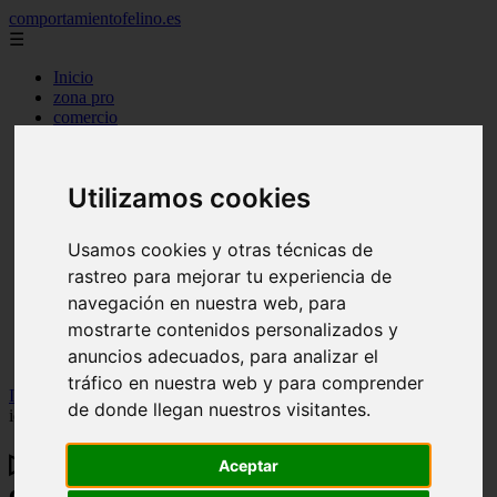
comportamientofelino.es
☰
Inicio
zona pro
comercio
aves
protagonistas
actualidad
Utilizamos cookies
acuariofilia 2
acuariofilia
articulos
Usamos cookies y otras técnicas de
canal tv
rastreo para mejorar tu experiencia de
nombres para gatos
novedades
navegación en nuestra web, para
tablon de anuncios
mostrarte contenidos personalizados y
uncategorized
anuncios adecuados, para analizar el
zona pro
tráfico en nuestra web y para comprender
Inicio
>
gatos2
>
▷ ¿Por qué darle a tu mascota un collar con
de donde llegan nuestros visitantes.
identificación?
▷ ¿Por qué darle a tu mascota un collar
Aceptar
con identificación?