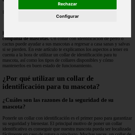
Rechazar
📅 28/05/2025
Configurar
En los tiempos modernos, muchas familias disfrutan de la
compañía de mascotas.
Un collar con identificación de perro o
cactus puede ayudar a sus mascotas a regresar a casa sanas y salvas
si se pierden. En este artículo te explicamos los aspectos a tener en
cuenta a la hora de utilizar un collar de identificación para tu
mascota, así como los tipos de collares disponibles y cómo
mantenerlos en buen estado de funcionamiento.
¿Por qué utilizar un collar de
identificación para tu mascota?
¿Cuáles son las razones de la seguridad de su
mascota?
Ponerle un collar con identificación es el primer paso para garantizar
su seguridad y bienestar. El principal motivo de poner un collar
identificativo es conseguir que nuestra mascota pueda ser localizada
fácilmente en caso de rotura o pinchazo. Muchas veces, un collar de