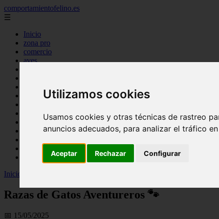
comportamientofelino.es
☰
Inicio
zona pro
comercio
aves
protagonistas
actualidad
acuariofilia 2
Utilizamos cookies
acuariofilia
articulos
canal tv
Usamos cookies y otras técnicas de rastreo pa
nombres para gatos
anuncios adecuados, para analizar el tráfico e
novedades
tablon de anuncios
uncategorized
Aceptar
Rechazar
Configurar
zona pro
Inicio
>
gatos2
>
Razas de Gatos Aventureros 🐾
Razas de Gatos Aventureros 🐾
📅 15/05/2025