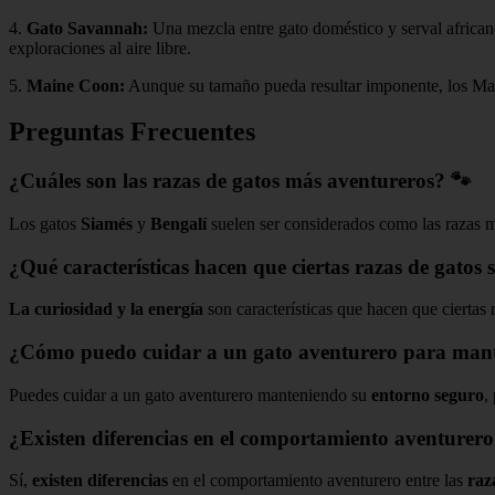
4.
Gato Savannah:
Una mezcla entre gato doméstico y serval african
exploraciones al aire libre.
5.
Maine Coon:
Aunque su tamaño pueda resultar imponente, los Maine
Preguntas Frecuentes
¿Cuáles son las razas de gatos más aventureros? 🐾
Los gatos
Siamés
y
Bengalí
suelen ser considerados como las razas m
¿Qué características hacen que ciertas razas de gatos
La curiosidad y la energía
son características que hacen que ciertas 
¿Cómo puedo cuidar a un gato aventurero para mant
Puedes cuidar a un gato aventurero manteniendo su
entorno seguro
,
¿Existen diferencias en el comportamiento aventurero 
Sí,
existen diferencias
en el comportamiento aventurero entre las
raz