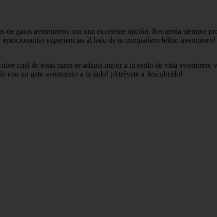
zas de gatos aventureros son una excelente opción. Recuerda siempre p
ir emocionantes experiencias al lado de tu compañero felino aventurero!
bre cuál de estas razas se adapta mejor a tu estilo de vida aventurero y 
o con un gato aventurero a tu lado! ¡Atrévete a descubrirlo!