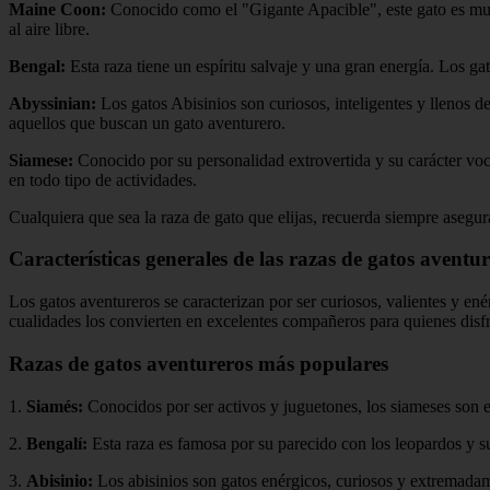
Maine Coon:
Conocido como el "Gigante Apacible", este gato es muy 
al aire libre.
Bengal:
Esta raza tiene un espíritu salvaje y una gran energía. Los gato
Abyssinian:
Los gatos Abisinios son curiosos, inteligentes y llenos 
aquellos que buscan un gato aventurero.
Siamese:
Conocido por su personalidad extrovertida y su carácter voc
en todo tipo de actividades.
Cualquiera que sea la raza de gato que elijas, recuerda siempre asegur
Características generales de las razas de gatos aventu
Los gatos aventureros se caracterizan por ser curiosos, valientes y enér
cualidades los convierten en excelentes compañeros para quienes disfrut
Razas de gatos aventureros más populares
1.
Siamés:
Conocidos por ser activos y juguetones, los siameses son e
2.
Bengalí:
Esta raza es famosa por su parecido con los leopardos y su 
3.
Abisinio:
Los abisinios son gatos enérgicos, curiosos y extremadamen