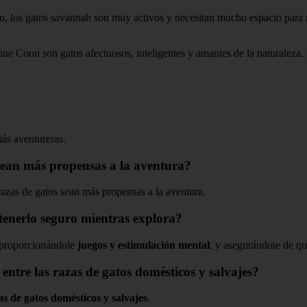
o, los gatos savannah son muy activos y necesitan mucho espacio para m
 Coon son gatos afectuosos, inteligentes y amantes de la naturaleza. D
ás aventureras.
 sean más propensas a la aventura?
razas de gatos sean más propensas a la aventura.
enerlo seguro mientras explora?
 proporcionándole
juegos y estimulación mental
, y asegurándote de q
entre las razas de gatos domésticos y salvajes?
as de gatos domésticos y salvajes
.