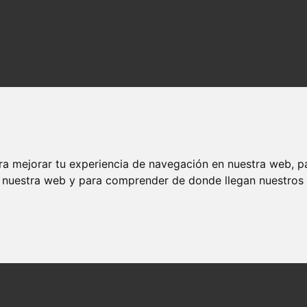
ra mejorar tu experiencia de navegación en nuestra web, p
n nuestra web y para comprender de donde llegan nuestros v