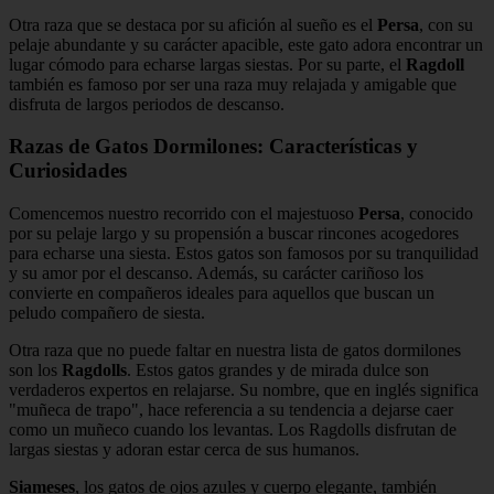
Otra raza que se destaca por su afición al sueño es el
Persa
, con su
pelaje abundante y su carácter apacible, este gato adora encontrar un
lugar cómodo para echarse largas siestas. Por su parte, el
Ragdoll
también es famoso por ser una raza muy relajada y amigable que
disfruta de largos periodos de descanso.
Razas de Gatos Dormilones: Características y
Curiosidades
Comencemos nuestro recorrido con el majestuoso
Persa
, conocido
por su pelaje largo y su propensión a buscar rincones acogedores
para echarse una siesta. Estos gatos son famosos por su tranquilidad
y su amor por el descanso. Además, su carácter cariñoso los
convierte en compañeros ideales para aquellos que buscan un
peludo compañero de siesta.
Otra raza que no puede faltar en nuestra lista de gatos dormilones
son los
Ragdolls
. Estos gatos grandes y de mirada dulce son
verdaderos expertos en relajarse. Su nombre, que en inglés significa
"muñeca de trapo", hace referencia a su tendencia a dejarse caer
como un muñeco cuando los levantas. Los Ragdolls disfrutan de
largas siestas y adoran estar cerca de sus humanos.
Siameses
, los gatos de ojos azules y cuerpo elegante, también