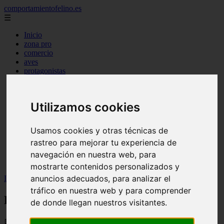
comportamientofelino.es
☰
Inicio
zona pro
comercio
aves
protagonistas
actualidad
acuariofilia 2
acuariofilia
Utilizamos cookies
articulos
canal tv
nombres para gatos
Usamos cookies y otras técnicas de
novedades
rastreo para mejorar tu experiencia de
tablon de anuncios
uncategorized
navegación en nuestra web, para
zona pro
mostrarte contenidos personalizados y
anuncios adecuados, para analizar el
Inicio
>
gatos2
>
Razas de Gatos Más Dormilones 😺
tráfico en nuestra web y para comprender
Razas de Gatos Más Dormilones 😺
de donde llegan nuestros visitantes.
📅 15/05/2025