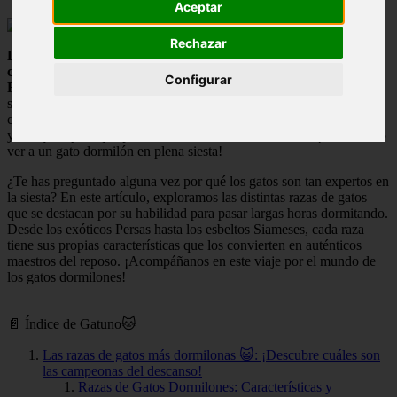
Aceptar
Rechazar
Las Razas de Gatos Dormilones: Algunas razas de gatos son
conocidas por ser especialmente dormilonas, como el Persa, el
Configurar
Ragdoll y el British Shorthair.
Estos felinos disfrutan de largas
siestas durante el día y suelen ser tranquilos y relajados en su
comportamiento. Es importante proporcionarles un espacio cómodo
y tranquilo para que puedan descansar adecuadamente. ¡Nada como
ver a un gato dormilón en plena siesta!
¿Te has preguntado alguna vez por qué los gatos son tan expertos en
la siesta? En este artículo, exploramos las distintas razas de gatos
que se destacan por su habilidad para pasar largas horas dormitando.
Desde los exóticos Persas hasta los esbeltos Siameses, cada raza
tiene sus propias características que los convierten en auténticos
maestros del reposo. ¡Acompáñanos en este viaje por el mundo de
los gatos dormilones!
📄 Índice de Gatuno🐱
Las razas de gatos más dormilonas 😺: ¡Descubre cuáles son
las campeonas del descanso!
Razas de Gatos Dormilones: Características y