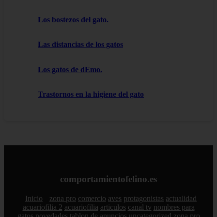
Los bostezos del gato.
Las distancias de los gatos
Los gatos de dEmo.
Trastornos en la higiene del gato
comportamientofelino.es
Inicio
zona pro
comercio
aves
protagonistas
actualidad
acuariofilia 2
acuariofilia
articulos
canal tv
nombres para
gatos
novedades
tablon de anuncios
uncategorized
zona pro