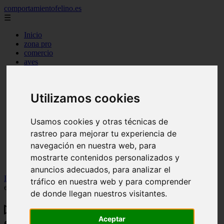
comportamientofelino.es
☰
Inicio
zona pro
comercio
aves
protagonistas
actualidad
acuariofilia 2
Utilizamos cookies
acuariofilia
articulos
canal tv
Usamos cookies y otras técnicas de
nombres para gatos
rastreo para mejorar tu experiencia de
novedades
tablon de anuncios
navegación en nuestra web, para
uncategorized
mostrarte contenidos personalizados y
zona pro
anuncios adecuados, para analizar el
Inicio
>
gatos2
>
▷ Sarna canina: 11 preguntas sobre esta
tráfico en nuestra web y para comprender
enfermedad que afecta a los perros
de donde llegan nuestros visitantes.
▷ Sarna canina: 11 preguntas sobre esta
Aceptar
enfermedad que afecta a los perros