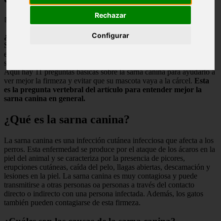
Rechazar
📅 29/05/2025
Configurar
¿Estás preocupado porque tu perro pueda tener sarna?
Sabiendo que entre los perros es notorio, pero ¿sabes realmente qué
es la sarna? Muchas razas de perros no están familiarizadas con la
sarna canina, incluidas sus causas, cómo evitarla y cómo tratarla.
Aquí hay 11 preguntas básicas sobre la sarna canina para ayudarlo a
ver mejor la firmeza y evitar que su mascota vaya a la cárcel.
Esta
es la pregunta vertebral del artículo para entender mejor la
sarna canina en general.
¿Qué es la sarna canina?
La sarna canina es una infección cutánea infecciosa que afecta a los
perros. Esta enfermedad se produce por el ataque de los ácaros en la
piel del animal y se caracteriza por la presencia de picores,
erupciones cutáneas, caída del pelo, llagas abiertas, descamación y
lesiones en la piel. La sarna canina es muy contagiosa y puede
transmitirse a otras personas oa personas a través del contacto
directo o indirecto con una persona infectada. Además, los gatos
también pueden contagiarse de esta firmeza.