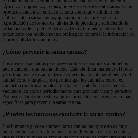
El tratamiento más común para la sarna canina es el tratamiento
tópico con ungüentos, cremas, polvos y aerosoles antiácaros. Estos
productos suelen ser suficientes para controlar y eliminar los
síntomas de la sarna canina, que ayudan a matar y evitar la
reproducción de los ácaros, aliviando la picadura y reduciendo la
inflamación de la piel del perro. Además, también puede utilizar un
tratamiento con medicamentos orales para controlar la infestación de
ácaros y aliviar los síntomas.
¿Cómo prevenir la sarna canina?
Los mejor capacitados para prevenir la sarna canina son aquellos
que mantienen una buena higiene. Esto significa mantener el hogar
y los hogares de los animales desinfectados, mantener el pelaje del
animal corto y limpio, y no permitir que los animales entren en
contacto con otros animales infectados. También se recomienda
vacunar a los perros periódicamente para prevenir virus y parásitos.
Asimismo, también existen algunos productos en aerosol y cremas
específicas para prevenir la sarna canina.
¿Pueden los humanos combatir la sarna canina?
Los humanos pueden contraer sarna canina, aunque esto es muy
poco común. La sarna humana es muy diferente a la sarna canina, es
que la sarna humana es producida por un tipo de ácaro diferente al