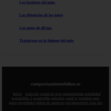
Los bostezos del gato.
Las distancias de los gatos
Los gatos de dEmo.
Trastornos en la higiene del gato
comportamientofelino.es
Inicio
zona pro
comercio
aves
protagonistas
actualidad
acuariofilia 2
acuariofilia
articulos
canal tv
nombres para
gatos
novedades
tablon de anuncios
uncategorized
zona pro