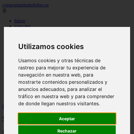
comportamientofelino.es
☰
Inicio
zona pro
comercio
aves
protagonistas
Utilizamos cookies
actualidad
acuariofilia 2
acuariofilia
Usamos cookies y otras técnicas de
articulos
rastreo para mejorar tu experiencia de
canal tv
navegación en nuestra web, para
nombres para gatos
novedades
mostrarte contenidos personalizados y
tablon de anuncios
anuncios adecuados, para analizar el
uncategorized
tráfico en nuestra web y para comprender
zona pro
de donde llegan nuestros visitantes.
Inicio
>
gatos2
>
5.391 visitantes en Mascoting
5.391 visitantes en Mascoting
Aceptar
Rechazar
📅 05/06/2025