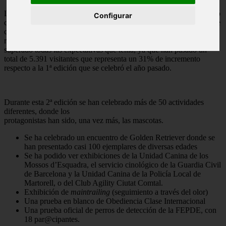
La feria Mascoting celebrada el 7 y 8 de octubre en Barcelona nació
Configurar
como punto de encuentro entre el público amante de los animales de
compañía y los mejores profesionales, productos y servicios
relacionados con el bienestar y el cuidado de las mascotas. Ha
superado todas las expectativas que tenía, ya que han pasado un
total de 5.391 visitantes que representa un 31% de incremento
respecto a la 1ª edición que se celebró el año pasado.
Durante esta 2ª edición se han celebrado más de 50 actividades
diferentes, donde los
protagonistas han sido, una vez más, las mascotas.
Se ha celebrado un encuentro de Golden Retriever donde se
han presentado casi 100 ejemplares de diversas edades
Se ha podido ver exhibiciones de la Unidad Canina de los
Mossos d’Esquadra, el servicio cinológico de la Guardia Civil
de Barcelona y la Unidad Canina de la Policía Local de
Martorell, o del Club Agility Ciutat Comtal.
Exhibición de
maintrailing
(seguimiento a través del olor)
Una prueba en blanco de Obediencia Clase Internacional
Una prueba oficial de perros de detección de la FEPDE, con
18 par@cipantes.