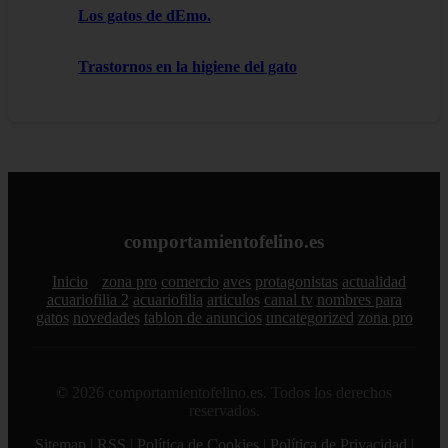
Los gatos de dEmo.
Trastornos en la higiene del gato
comportamientofelino.es
Inicio
zona pro
comercio
aves
protagonistas
actualidad
acuariofilia 2
acuariofilia
articulos
canal tv
nombres para
gatos
novedades
tablon de anuncios
uncategorized
zona pro
© 2026 comportamientofelino.es. Todos los derechos
reservados.
Sitemap
|
RSS
|
Política de Cookies
|
Política de Privacidad
|