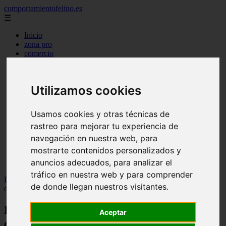
comportamientofelino.es
☰
Inicio
zona pro
comercio
aves
protagonistas
actualidad
Utilizamos cookies
acuariofilia 2
acuariofilia
articulos
Usamos cookies y otras técnicas de
canal tv
rastreo para mejorar tu experiencia de
nombres para gatos
novedades
navegación en nuestra web, para
tablon de anuncios
mostrarte contenidos personalizados y
uncategorized
anuncios adecuados, para analizar el
zona pro
tráfico en nuestra web y para comprender
Inicio
>
gatos2
>
Purina dona 300 kilos de alimento para cachorros
de donde llegan nuestros visitantes.
de Fundación Canem
Purina dona 300 kilos de alimento para
Aceptar
cachorros de Fundación Canem