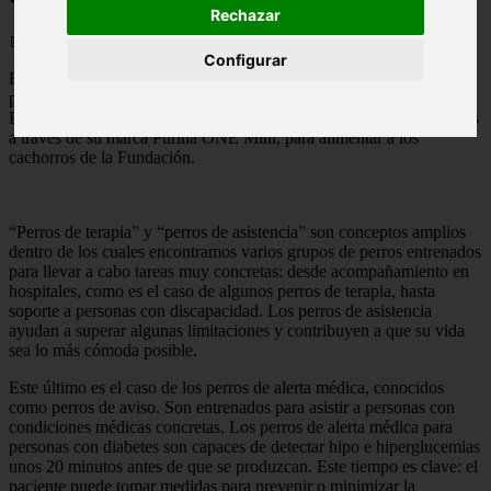
Rechazar
📅 05/06/2025
Configurar
En su afán de seguir enriqueciendo la vida de las mascotas y las
personas que las quieren, Purina anuncia su colaboración con la
Fundación Canem. Le proveerá de 315 kg de alimento en 210 sacos
a través de su marca Purina ONE Mini, para alimentar a los
cachorros de la Fundación.
“Perros de terapia” y “perros de asistencia” son conceptos amplios
dentro de los cuales encontramos varios grupos de perros entrenados
para llevar a cabo tareas muy concretas: desde acompañamiento en
hospitales, como es el caso de algunos perros de terapia, hasta
soporte a personas con discapacidad. Los perros de asistencia
ayudan a superar algunas limitaciones y contribuyen a que su vida
sea lo más cómoda posible.
Este último es el caso de los perros de alerta médica, conocidos
como perros de aviso. Son entrenados para asistir a personas con
condiciones médicas concretas. Los perros de alerta médica para
personas con diabetes son capaces de detectar hipo e hiperglucemias
unos 20 minutos antes de que se produzcan. Este tiempo es clave: el
paciente puede tomar medidas para prevenir o minimizar la