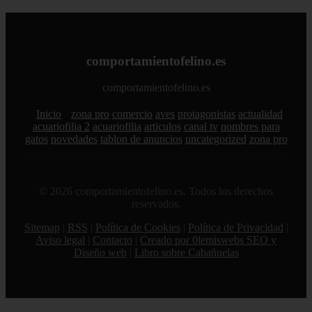
comportamientofelino.es
comportamientofelino.es
Inicio
zona pro
comercio
aves
protagonistas
actualidad
acuariofilia 2
acuariofilia
articulos
canal tv
nombres para
gatos
novedades
tablon de anuncios
uncategorized
zona pro
© 2026 comportamientofelino.es. Todos los derechos
reservados.
Sitemap
|
RSS
|
Política de Cookies
|
Política de Privacidad
|
Aviso legal
|
Contacto
|
Creado por 0lemiswebs SEO y
Diseño web
|
Libro sobre Cabañuelas