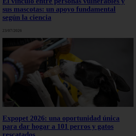
El vínculo entre personas vulnerables y
sus mascotas: un apoyo fundamental
según la ciencia
23/07/2026
Expopet 2026: una oportunidad única
para dar hogar a 101 perros y gatos
rescatados