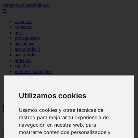
comportamientofelino.es
☰
zona pro
comercio
aves
protagonistas
actualidad
acuariofilia 2
acuariofilia
articulos
canal tv
nombres para gatos
novedades
tablon de anuncios
uncategorized
zona pro
Utilizamos cookies
Blog sobre gatos
Usamos cookies y otras técnicas de
rastreo para mejorar tu experiencia de
Todo sobre gatos, nombres de gatos y razas de gatos
navegación en nuestra web, para
mostrarte contenidos personalizados y
Mostrando 1 - 24 de 2803 artículos