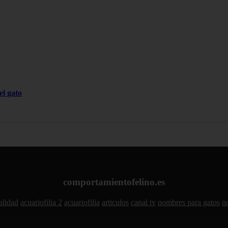
el gato
comportamientofelino.es
alidad
acuariofilia 2
acuariofilia
articulos
canal tv
nombres para gatos
n