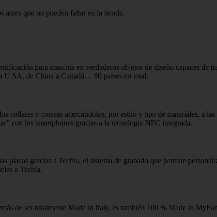
 antes que no pueden faltar en la tienda.
dentificación para mascota en verdaderos objetos de diseño capaces de
 a U.SA, de China a Canadá… 80 países en total.
 collares y correas acercándolos, por estilo y tipo de materiales, a la
ar” con los smartphones gracias a la tecnología NFC integrada.
s placas gracias a Techla, el sistema de grabado que permite personali
cias a Techla.
s de ser totalmente Made in Italy, es también 100 % Made in MyFamily.