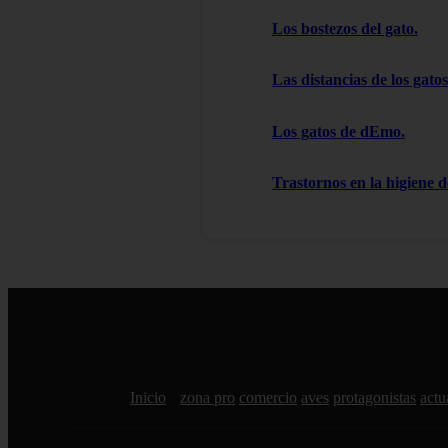
Los bostezos del gato.
Las distancias de los gatos
Los gatos de dEmo.
Trastornos en la higiene d
Inicio
zona pro
comercio
aves
protagonistas
actu