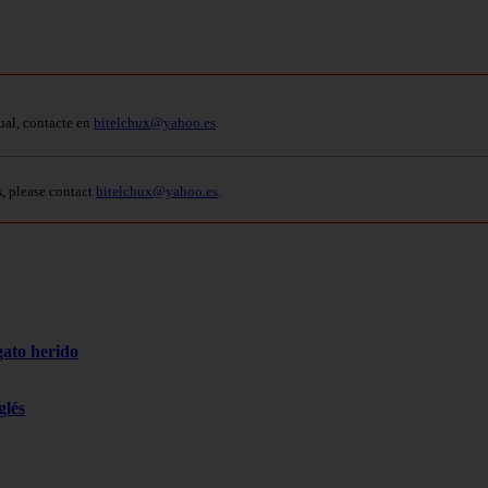
ual, contacte en
bitelchux@yahoo.es
.
s, please contact
bitelchux@yahoo.es
.
gato herido
glés