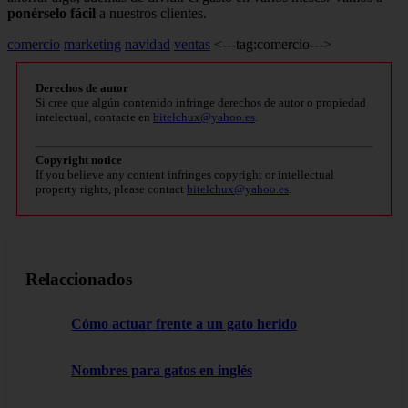
ponérselo fácil
a nuestros clientes.
comercio
marketing
navidad
ventas
<---tag:comercio--->
Derechos de autor
Si cree que algún contenido infringe derechos de autor o propiedad
intelectual, contacte en
bitelchux@yahoo.es
.
Copyright notice
If you believe any content infringes copyright or intellectual
property rights, please contact
bitelchux@yahoo.es
.
Relaccionados
Cómo actuar frente a un gato herido
Nombres para gatos en inglés