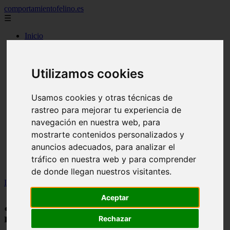
comportamientofelino.es
☰
Inicio
zona pro
comercio
aves
Utilizamos cookies
protagonistas
actualidad
acuariofilia 2
Usamos cookies y otras técnicas de
acuariofilia
rastreo para mejorar tu experiencia de
articulos
canal tv
navegación en nuestra web, para
nombres para gatos
mostrarte contenidos personalizados y
novedades
anuncios adecuados, para analizar el
tablon de anuncios
uncategorized
tráfico en nuestra web y para comprender
zona pro
de donde llegan nuestros visitantes.
Inicio
>
gatos2
>
¿Por qué adelantar la campaña navideña?
Aceptar
¿Por qué adelantar la campaña
navideña?
Rechazar