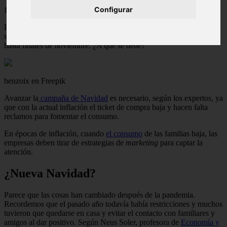
Configurar
📅 05/06/2025
Llevamos viendo los turrones y los calendarios de adviento en los
supermercados desde octubre. Hace algunos años esto no pasaba
hasta finales de noviembre. ¿A qué se debe?
benzoix en Freepik
Avanzar la
campaña de Navidad
es necesario, según los expertos, ya
que con la actual inflación el ticket de compra baja y hacen falta
reclamos para fomentar el consumo.
En épocas de inflación, cuando
el consumo
de las familias baja, las
empresas deben tirar de estrategias de
marketing
para captar la
atención.
¿Nueva Navidad?
Parece que las cosas han cambiado después de la pandemia.
Recordemos que el pasado año todavía había restricciones y muchos
tuvieron que quedarse en casa y evitar el contacto con familiares y
amigos al dar positivo. Según Neus Soler, profesora de
Economía y