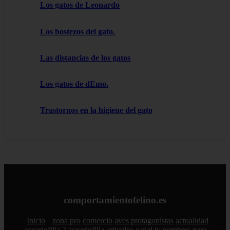
Los gatos de Leonardo
Los bostezos del gato.
Las distancias de los gatos
Los gatos de dEmo.
Trastornos en la higiene del gato
comportamientofelino.es
Inicio
zona pro
comercio
aves
protagonistas
actualidad
acuariofilia 2
acuariofilia
articulos
canal tv
nombres para