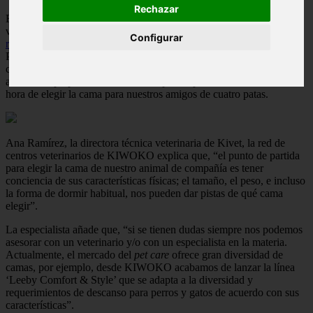
Rechazar
El sueño es una actividad vital en la mayoría de los organismos
vivos del planeta Tierra, incluidos perros y gatos. Su función es
Configurar
revitalizadora y reparadora
para el cerebro y el sistema inmunitario.
Por ello, el soporte de
descanso
es decisivo para tener un sueño de
calidad. En este sentido, Kiwoko, grupo de tiendas para el cuidado
animal, ha preparado una lista de aspectos para tener en cuenta a la
hora de elegir la cama para nuestros amigos de cuatro patas.
Ana Ramírez, la directora técnica veterinaria de Kivet, la red de
centros veterinarios de KIWOKO explica que, “el punto de partida
para elegir la cama de nuestro animal de compañía es tener
conciencia de sus características físicas; el tamaño, el peso, e incluso
la forma de dormir habitual, nos pueden dar pistas de qué cama
elegir”.
La especialista añade que, “si se tienen dudas siempre nos podemos
asesorar con un veterinario y/o con un especialista en la materia.
Actualmente, el mercado del
pet care
ofrece gran diversidad de
camas, por ejemplo, desde KIWOKO acabamos de lanzar la línea
‘Leeby Comfort & Style’ que se adapta a la diversidad y
requerimientos de descanso para perros y gatos de acuerdo con sus
características”.