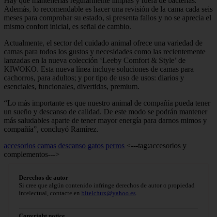
Hay que mantenerlas regularmente limpias y fuera de bacterias.
Además, lo recomendable es hacer una revisión de la cama cada seis
meses para comprobar su estado, si presenta fallos y no se aprecia el
mismo confort inicial, es señal de cambio.
Actualmente, el sector del cuidado animal ofrece una variedad de
camas para todos los gustos y necesidades como las recientemente
lanzadas en la nueva colección ‘Leeby Comfort & Style’ de
KIWOKO. Esta nueva línea incluye soluciones de camas para
cachorros, para adultos; y por tipo de uso de usos: diarios y
esenciales, funcionales, divertidas, premium.
“Lo más importante es que nuestro animal de compañía pueda tener
un sueño y descanso de calidad. De este modo se podrán mantener
más saludables aparte de tener mayor energía para darnos mimos y
compañía”, concluyó Ramírez.
accesorios
camas
descanso
gatos
perros
<---tag:accesorios y
complementos--->
Derechos de autor
Si cree que algún contenido infringe derechos de autor o propiedad
intelectual, contacte en
bitelchux@yahoo.es
.
Copyright notice