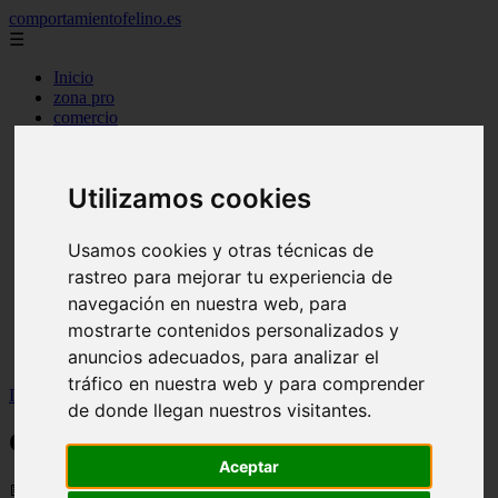
comportamientofelino.es
☰
Inicio
zona pro
comercio
aves
protagonistas
actualidad
Utilizamos cookies
acuariofilia 2
acuariofilia
articulos
Usamos cookies y otras técnicas de
canal tv
rastreo para mejorar tu experiencia de
nombres para gatos
novedades
navegación en nuestra web, para
tablon de anuncios
mostrarte contenidos personalizados y
uncategorized
anuncios adecuados, para analizar el
zona pro
tráfico en nuestra web y para comprender
Inicio
>
gatos2
>
Cómo guiar en la elección de la cama
de donde llegan nuestros visitantes.
Cómo guiar en la elección de la cama
Aceptar
📅 05/06/2025