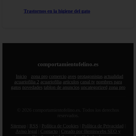
Trastornos en la higiene del gato
comportamientofelino.es
Inicio
zona pro
comercio
aves
protagonistas
actualidad
acuariofilia 2
acuariofilia
articulos
canal tv
nombres para
gatos
novedades
tablon de anuncios
uncategorized
zona pro
© 2026 comportamientofelino.es. Todos los derechos
reservados.
Sitemap
|
RSS
|
Política de Cookies
|
Política de Privacidad
|
Aviso legal
|
Contacto
|
Creado por 0lemiswebs SEO y