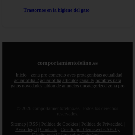
Trastornos en la higiene del gato
comportamientofelino.es
Inicio
zona pro
comercio
aves
protagonistas
actualidad
acuariofilia 2
acuariofilia
articulos
canal tv
nombres para
gatos
novedades
tablon de anuncios
uncategorized
zona pro
© 2026 comportamientofelino.es. Todos los derechos
reservados.
Sitemap
|
RSS
|
Política de Cookies
|
Política de Privacidad
|
Aviso legal
|
Contacto
|
Creado por 0lemiswebs SEO y
Diseño web
|
Libro sobre Cabañuelas