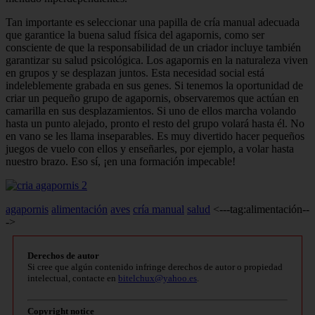
Tan importante es seleccionar una papilla de cría manual adecuada
que garantice la buena salud física del agapornis, como ser
consciente de que la responsabilidad de un criador incluye también
garantizar su salud psicológica. Los agapornis en la naturaleza viven
en grupos y se desplazan juntos. Esta necesidad social está
indeleblemente grabada en sus genes. Si tenemos la oportunidad de
criar un pequeño grupo de agapornis, observaremos que actúan en
camarilla en sus desplazamientos. Si uno de ellos marcha volando
hasta un punto alejado, pronto el resto del grupo volará hasta él. No
en vano se les llama inseparables. Es muy divertido hacer pequeños
juegos de vuelo con ellos y enseñarles, por ejemplo, a volar hasta
nuestro brazo. Eso sí, ¡en una formación impecable!
agapornis
alimentación
aves
cría manual
salud
<---tag:alimentación--
->
Derechos de autor
Si cree que algún contenido infringe derechos de autor o propiedad
intelectual, contacte en
bitelchux@yahoo.es
.
Copyright notice