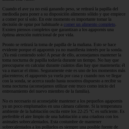
Cuando el ave ya no está ganando peso, se retirará la papilla del
mediodía para poner a su disposición alimento sólido y que empiece
a comer por sí solo. En este momento es importante tomar la
decisión de optar por habituarle a
comer un alimento completo
.
Existen piensos completos que garantizan a los agapornis una
óptima atención nutricional de por vida.
Pronto se retirará la toma de papilla de la mañana. Esto se hace
evidente porque el agapornis ya no manifiesta interés por la sonda.
¡Ya está comiendo solo! A pesar de ello, aconsejamos mantener la
toma nocturna de papilla todavía durante un tiempo. No hay que
preocuparse en calcular durante cuántos días hay que mantenerla: él
va a marcar el ritmo. Seguramente este es uno de los momentos más
placenteros; el agapornis ya vuela por casa y cuando nos ve llegar
con la sonda, se acerca raudo hasta nosotros dispuesto a recibir su
toma nocturna (aconsejamos utilizar este truco como inicio del
entrenamiento del nuevo miembro de la familia).
No es necesario ni aconsejable mantener a los pequeños agapornis
ya un poco emplumados en una cámara caliente. Si la temperatura
ambiente de la habitación oscila entre los 22-25 °C es suficiente. Es
preferible el aire limpio de una habitación a una criadora con los
animales sobrecalentados. Esta costumbre de mantener
sobrecalentados a los polluelos es siempre una posible fuente de