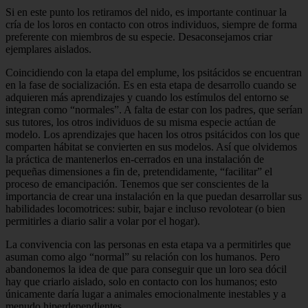
Si en este punto los retiramos del nido, es importante continuar la
cría de los loros en contacto con otros individuos, siempre de forma
preferente con miembros de su especie. Desaconsejamos criar
ejemplares aislados.
Coincidiendo con la etapa del emplume, los psitácidos se encuentran
en la fase de socialización. Es en esta etapa de desarrollo cuando se
adquieren más aprendizajes y cuando los estímulos del entorno se
integran como “normales”. A falta de estar con los padres, que serían
sus tutores, los otros individuos de su misma especie actúan de
modelo. Los aprendizajes que hacen los otros psitácidos con los que
comparten hábitat se convierten en sus modelos. Así que olvidemos
la práctica de mantenerlos en-cerrados en una instalación de
pequeñas dimensiones a fin de, pretendidamente, “facilitar” el
proceso de emancipación. Tenemos que ser conscientes de la
importancia de crear una instalación en la que puedan desarrollar sus
habilidades locomotrices: subir, bajar e incluso revolotear (o bien
permitirles a diario salir a volar por el hogar).
La convivencia con las personas en esta etapa va a permitirles que
asuman como algo “normal” su relación con los humanos. Pero
abandonemos la idea de que para conseguir que un loro sea dócil
hay que criarlo aislado, solo en contacto con los humanos; esto
únicamente daría lugar a animales emocionalmente inestables y a
menudo hiperdependientes.