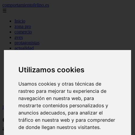
comportamientofelino.es
☰
Inicio
zona pro
comercio
aves
protagonistas
actualidad
acuariofilia 2
acuariofilia
articulos
Utilizamos cookies
canal tv
nombres para gatos
novedades
Usamos cookies y otras técnicas de
tablon de anuncios
rastreo para mejorar tu experiencia de
uncategorized
zona pro
navegación en nuestra web, para
mostrarte contenidos personalizados y
Inicio
>
gatos2
>
Consejos básicos para la cría de agapornis manual
anuncios adecuados, para analizar el
Consejos básicos para la cría de
tráfico en nuestra web y para comprender
agapornis manual
de donde llegan nuestros visitantes.