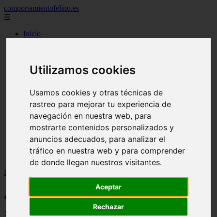
comportamientofelino.es
☰
Inicio
zona pro
comercio
aves
Utilizamos cookies
protagonistas
actualidad
acuariofilia 2
Usamos cookies y otras técnicas de
acuariofilia
articulos
rastreo para mejorar tu experiencia de
canal tv
navegación en nuestra web, para
nombres para gatos
mostrarte contenidos personalizados y
novedades
tablon de anuncios
anuncios adecuados, para analizar el
uncategorized
tráfico en nuestra web y para comprender
zona pro
de donde llegan nuestros visitantes.
Inicio
>
gatos2
>
¿Cuánto cuesta convivir con un gato?
Aceptar
¿Cuánto cuesta convivir con un gato?
Rechazar
📅 05/06/2025