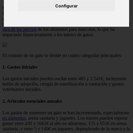
Configurar
En 2024, los gastos derivados de
convivir con un gato
en el seno
familiar han experimentado un aumento en los Estados Unidos, con
un rango anual estimado entre 642 y 2.591 euros, y un promedio
mensual de 55 a 220€. Este incremento se atribuye principalmente al
alza de los precios
de los alimentos para mascotas, lo que ha
impactado financieramente a los tutores de gatos.
El cuidado de un gato se divide en cuatro categorías principales:
1. Gastos iniciales
Los gastos iniciales pueden oscilar entre 485 y 2.541€, incluyendo
tarifas de adopción, cirugía de esterilización o castración y gastos
veterinarios iniciales.
2. Artículos esenciales anuales
Los gastos de mantener un gato se han incrementado, especialmente
en alimentos,
arena sanitaria y juguetes. Los tutores pueden esperar
gastar entre 430 y 1682€ al año en alimentos, 135 y 651€ en arena
sanitaria, y entre 5 y 140€ en juguetes, dependiendo de la marca y la