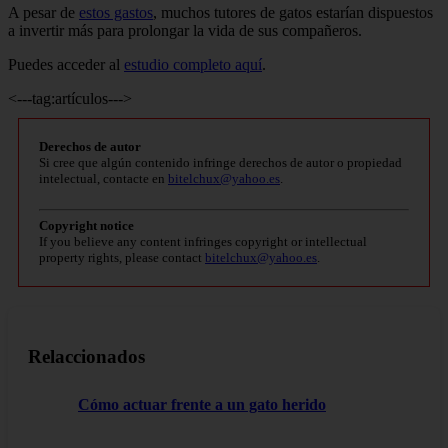
A pesar de
estos gastos
, muchos tutores de gatos estarían dispuestos
a invertir más para prolongar la vida de sus compañeros.
Puedes acceder al
estudio completo aquí
.
<---tag:artículos--->
Derechos de autor
Si cree que algún contenido infringe derechos de autor o propiedad
intelectual, contacte en
bitelchux@yahoo.es
.
Copyright notice
If you believe any content infringes copyright or intellectual
property rights, please contact
bitelchux@yahoo.es
.
Relaccionados
Cómo actuar frente a un gato herido