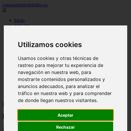
comportamientofelino.es
☰
Inicio
zona pro
comercio
aves
protagonistas
Utilizamos cookies
actualidad
acuariofilia 2
acuariofilia
Usamos cookies y otras técnicas de
articulos
rastreo para mejorar tu experiencia de
canal tv
navegación en nuestra web, para
nombres para gatos
novedades
mostrarte contenidos personalizados y
tablon de anuncios
anuncios adecuados, para analizar el
uncategorized
tráfico en nuestra web y para comprender
zona pro
de donde llegan nuestros visitantes.
Inicio
>
gatos2
>
El buen mantenimiento de las aves
El buen mantenimiento de las aves
Aceptar
Rechazar
📅 05/06/2025