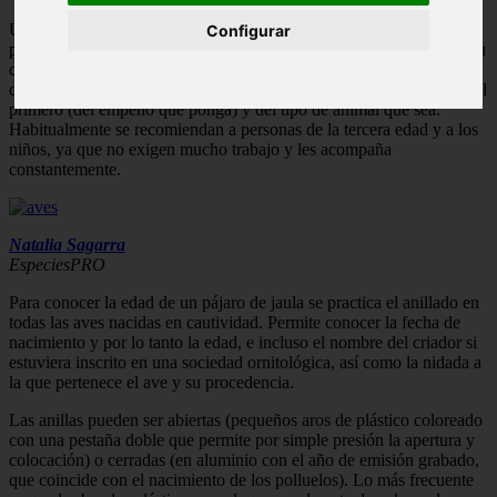
Un ave es una excelente mascota para cualquier persona. Ocupa un
Configurar
pequeño lugar en la casa y es capaz de llenar un gran espacio con su
compañía permanente que exige muy poco a cambio. La relación
que se establezca entre su propietario y ella depende del esfuerzo del
primero (del empeño que ponga) y del tipo de animal que sea.
Habitualmente se recomiendan a personas de la tercera edad y a los
niños, ya que no exigen mucho trabajo y les acompaña
constantemente.
Natalia Sagarra
EspeciesPRO
Para conocer la edad de un pájaro de jaula se practica el anillado en
todas las aves nacidas en cautividad. Permite conocer la fecha de
nacimiento y por lo tanto la edad, e incluso el nombre del criador si
estuviera inscrito en una sociedad ornitológica, así como la nidada a
la que pertenece el ave y su procedencia.
Las anillas pueden ser abiertas (pequeños aros de plástico coloreado
con una pestaña doble que permite por simple presión la apertura y
colocación) o cerradas (en aluminio con el año de emisión grabado,
que coincide con el nacimiento de los polluelos). Lo más frecuente