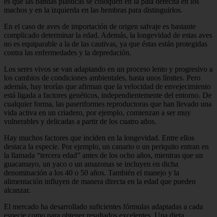
es que las bandas plásticas se coloquen en la pata derecha en los
machos y en la izquierda en las hembras para distinguirlos.
En el caso de aves de importación de origen salvaje es bastante
complicado determinar la edad. Además, la longevidad de estas aves
no es equiparable a la de las cautivas, ya que éstas están protegidas
contra las enfermedades y la depredación.
Los seres vivos se van adaptando en un proceso lento y progresivo a
los cambios de condiciones ambientales, hasta unos límites. Pero
además, hay teorías que afirman que la velocidad de envejecimiento
está ligada a factores genéticos, independientemente del entorno. De
cualquier forma, las paseriformes reproductoras que han llevado una
vida activa en un criadero, por ejemplo, comienzan a ser muy
vulnerables y delicadas a partir de los cuatro años.
Hay muchos factores que inciden en la longevidad. Entre ellos
destaca la especie. Por ejemplo, un canario o un periquito entran en
la llamada “tercera edad” antes de los ocho años, mientras que un
guacamayo, un yaco o un amazonas se incluyen en dicha
denominación a los 40 o 50 años. También el manejo y la
alimentación influyen de manera directa en la edad que pueden
alcanzar.
El mercado ha desarrollado suficientes fórmulas adaptadas a cada
especie como para obtener resultados excelentes. Una dieta