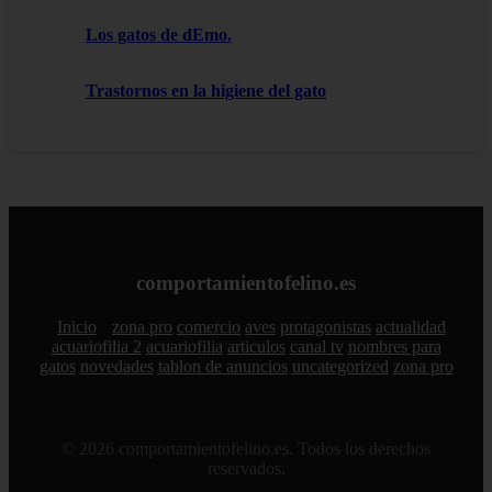
Los gatos de dEmo.
Trastornos en la higiene del gato
comportamientofelino.es
Inicio
zona pro
comercio
aves
protagonistas
actualidad
acuariofilia 2
acuariofilia
articulos
canal tv
nombres para
gatos
novedades
tablon de anuncios
uncategorized
zona pro
© 2026 comportamientofelino.es. Todos los derechos
reservados.