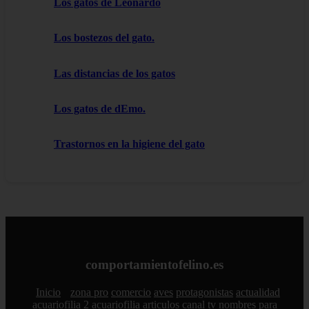
Los gatos de Leonardo
Los bostezos del gato.
Las distancias de los gatos
Los gatos de dEmo.
Trastornos en la higiene del gato
comportamientofelino.es
Inicio
zona pro
comercio
aves
protagonistas
actualidad
acuariofilia 2
acuariofilia
articulos
canal tv
nombres para