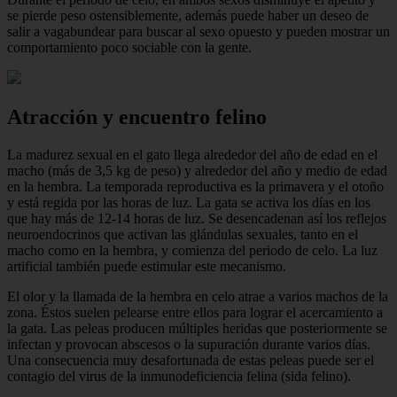
se pierde peso ostensiblemente, además puede haber un deseo de
salir a vagabundear para buscar al sexo opuesto y pueden mostrar un
comportamiento poco sociable con la gente.
Atracción y encuentro felino
La madurez sexual en el gato llega alrededor del año de edad en el
macho (más de 3,5 kg de peso) y alrededor del año y medio de edad
en la hembra. La temporada reproductiva es la primavera y el otoño
y está regida por las horas de luz. La gata se activa los días en los
que hay más de 12-14 horas de luz. Se desencadenan así los reflejos
neuroendocrinos que activan las glándulas sexuales, tanto en el
macho como en la hembra, y comienza del periodo de celo. La luz
artificial también puede estimular este mecanismo.
El olor y la llamada de la hembra en celo atrae a varios machos de la
zona. Éstos suelen pelearse entre ellos para lograr el acercamiento a
la gata. Las peleas producen múltiples heridas que posteriormente se
infectan y provocan abscesos o la supuración durante varios días.
Una consecuencia muy desafortunada de estas peleas puede ser el
contagio del virus de la inmunodeficiencia felina (sida felino).