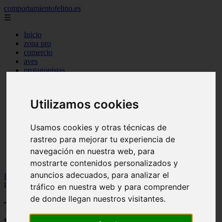
comportamientofelino.es
☰
Inicio
zona pro
comercio
aves
protagonistas
actualidad
acuariofilia 2
acuariofilia
Utilizamos cookies
articulos
canal tv
nombres para gatos
Usamos cookies y otras técnicas de
novedades
rastreo para mejorar tu experiencia de
tablon de anuncios
navegación en nuestra web, para
uncategorized
zona pro
mostrarte contenidos personalizados y
anuncios adecuados, para analizar el
Inicio
>
gatos2
>
Todo lo que siempre quiso saber sobre el sexo (de
los gatos) y no se atrevió a preguntar
tráfico en nuestra web y para comprender
de donde llegan nuestros visitantes.
Todo lo que siempre quiso saber sobre el
sexo (de los gatos) y no se atrevió a