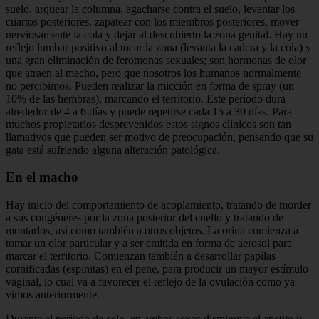
suelo, arquear la columna, agacharse contra el suelo, levantar los
cuartos posteriores, zapatear con los miembros posteriores, mover
nerviosamente la cola y dejar al descubierto la zona genital. Hay un
reflejo lumbar positivo al tocar la zona (levanta la cadera y la cola) y
una gran eliminación de feromonas sexuales; son hormonas de olor
que atraen al macho, pero que nosotros los humanos normalmente
no percibimos. Pueden realizar la micción en forma de spray (un
10% de las hembras), marcando el territorio. Este periodo dura
alrededor de 4 a 6 días y puede repetirse cada 15 a 30 días. Para
muchos propietarios desprevenidos estos signos clínicos son tan
llamativos que pueden ser motivo de preocupación, pensando que su
gata está sufriendo alguna alteración patológica.
En el macho
Hay inicio del comportamiento de acoplamiento, tratando de morder
a sus congéneres por la zona posterior del cuello y tratando de
montarlos, así como también a otros objetos. La orina comienza a
tomar un olor particular y a ser emitida en forma de aerosol para
marcar el territorio. Comienzan también a desarrollar papilas
cornificadas (espinitas) en el pene, para producir un mayor estímulo
vaginal, lo cual va a favorecer el reflejo de la ovulación como ya
vimos anteriormente.
Durante el periodo de celo, en ambos sexos disminuye el apetito y