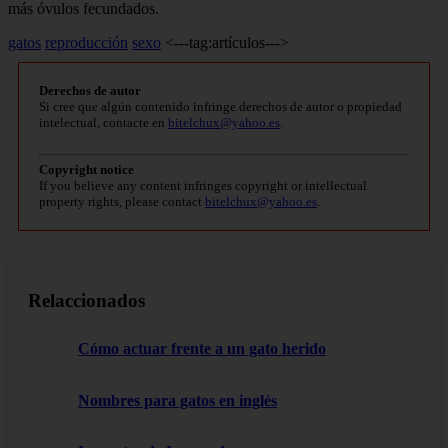
más óvulos fecundados.
gatos
reproducción
sexo
<---tag:artículos--->
Derechos de autor
Si cree que algún contenido infringe derechos de autor o propiedad
intelectual, contacte en
bitelchux@yahoo.es
.
Copyright notice
If you believe any content infringes copyright or intellectual
property rights, please contact
bitelchux@yahoo.es
.
Relaccionados
Cómo actuar frente a un gato herido
Nombres para gatos en inglés