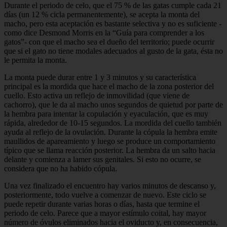
Durante el periodo de celo, que el 75 % de las gatas cumple cada 21
días (un 12 % cicla permanentemente), se acepta la monta del
macho, pero esta aceptación es bastante selectiva y no es suficiente -
como dice Desmond Morris en la “Guía para comprender a los
gatos”- con que el macho sea el dueño del territorio; puede ocurrir
que si el gato no tiene modales adecuados al gusto de la gata, ésta no
le permita la monta.
La monta puede durar entre 1 y 3 minutos y su característica
principal es la mordida que hace el macho de la zona posterior del
cuello. Esto activa un reflejo de inmovilidad (que viene de
cachorro), que le da al macho unos segundos de quietud por parte de
la hembra para intentar la copulación y eyaculación, que es muy
rápida, alrededor de 10-15 segundos. La mordida del cuello también
ayuda al reflejo de la ovulación. Durante la cópula la hembra emite
maullidos de apareamiento y luego se produce un comportamiento
típico que se llama reacción posterior. La hembra da un salto hacia
delante y comienza a lamer sus genitales. Si esto no ocurre, se
considera que no ha habido cópula.
Una vez finalizado el encuentro hay varios minutos de descanso y,
posteriormente, todo vuelve a comenzar de nuevo. Este ciclo se
puede repetir durante varias horas o días, hasta que termine el
periodo de celo. Parece que a mayor estímulo coital, hay mayor
número de óvulos eliminados hacia el oviducto y, en consecuencia,