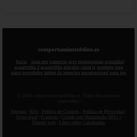
comportamientofelino.es
Inicio
zona pro
comercio
aves
protagonistas
actualidad
acuariofilia 2
acuariofilia
articulos
canal tv
nombres para
gatos
novedades
tablon de anuncios
uncategorized
zona pro
© 2026 comportamientofelino.es. Todos los derechos
reservados.
Sitemap
|
RSS
|
Política de Cookies
|
Política de Privacidad
|
Aviso legal
|
Contacto
|
Creado por 0lemiswebs SEO y
Diseño web
|
Libro sobre Cabañuelas