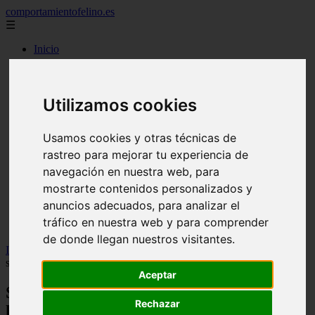
comportamientofelino.es
☰
Inicio
zona pro
comercio
aves
protagonistas
Utilizamos cookies
actualidad
acuariofilia 2
Usamos cookies y otras técnicas de
acuariofilia
articulos
rastreo para mejorar tu experiencia de
canal tv
navegación en nuestra web, para
nombres para gatos
mostrarte contenidos personalizados y
novedades
tablon de anuncios
anuncios adecuados, para analizar el
uncategorized
tráfico en nuestra web y para comprender
zona pro
de donde llegan nuestros visitantes.
Inicio
>
gatos2
>
Seis técnicas para ayudar a los gatos con la
separación durante las vacaciones
Aceptar
Seis técnicas para ayudar a los gatos con
Rechazar
la separación durante las vacaciones