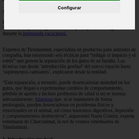
Configurar
📅 05/06/2025
Descubre las seis técnicas recomendadas por expertos de
Tiendanimal para mitigar la ansiedad por separación en gatos
durante la
temporada vacacional.
Expertos de Tiendanimal, especialista en productos para animales de
compañía, han enumerado seis técnicas para “mitigar el impacto y el
estrés” que genera la separación de los gatos de su familia. Las
técnicas van desde ‘introducción gradual’ del nuevo espacio hasta
‘suplementos calmantes’, explicaron desde la entidad.
“Esta separación, a menudo, puede desencadenar ansiedad en los
gatos, que llegan a experimentar cambios de comportamiento,
pérdida de apetito e incluso problemas de salud si no se maneja
adecuadamente.
Síntomas
que, si se mantienen de forma
prolongada, pueden desencadenar en problemas físicos y
emocionales en el animal, así como trastornos digestivos, depresión
y comportamientos destructivos”, argumentó Nuria Gómez, experta
veterinaria de Clinicanimal, la red de centros veterinarios de
Tiendanimal.