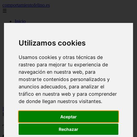
comportamientofelino.es
☰
Inicio
zona pro
comercio
aves
Utilizamos cookies
protagonistas
actualidad
acuariofilia 2
Usamos cookies y otras técnicas de
acuariofilia
rastreo para mejorar tu experiencia de
articulos
canal tv
navegación en nuestra web, para
nombres para gatos
mostrarte contenidos personalizados y
novedades
anuncios adecuados, para analizar el
tablon de anuncios
uncategorized
tráfico en nuestra web y para comprender
zona pro
de donde llegan nuestros visitantes.
Inicio
>
gatos2
>
Todo sobre el bienestar en la peluquería en
EspeciesPro abril
Aceptar
Todo sobre el bienestar en la peluquería
Rechazar
en EspeciesPro abril