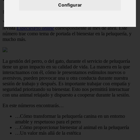
Configurar
📅 05/06/2025
Ya puedes consultar el nuevo ejemplar de la
revista
EspeciesPro
online
correspondiente al mes de abril. Este
número trae como tema de portada el bienestar en la peluquería, y
mucho más.
La gestión del perro, o del gato, durante el servicio de peluquería
tiene un gran impacto en su calidad de vida. La manera en la que
interactuamos con él, cómo le presentamos estímulos nuevos o
aversivos, pueden provocar una u otra conducta durante nuestra
sesión de trabajo y después. Es importante trabajar con empatía y
seguridad priorizando su bienestar. Esto nos permitirá interactuar
con una animal relajado y dispuesto a cooperar durante la sesión.
En este números encontrarás…
…Cómo transformar la peluquería canina en un entorno
amable y respetuoso para el perro
…Cómo proporcionar bienestar al animal en la peluquería
…
Un valor más allá de la estética