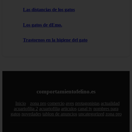
Las distancias de los gatos
Los gatos de dEmo.
Trastornos en la higiene del gato
comportamientofelino.es
Inicio
zona pro
comercio
aves
protagonistas
actualidad
acuariofilia 2
acuariofilia
articulos
canal tv
nombres para
gatos
novedades
tablon de anuncios
uncategorized
zona pro