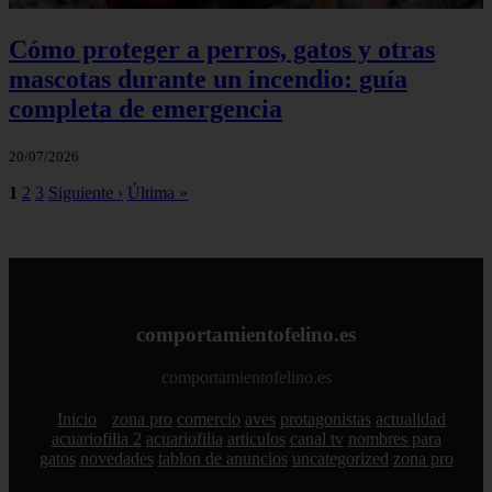
Cómo proteger a perros, gatos y otras
mascotas durante un incendio: guía
completa de emergencia
20/07/2026
1
2
3
Siguiente ›
Última »
comportamientofelino.es
comportamientofelino.es
Inicio
zona pro
comercio
aves
protagonistas
actualidad
acuariofilia 2
acuariofilia
articulos
canal tv
nombres para
gatos
novedades
tablon de anuncios
uncategorized
zona pro