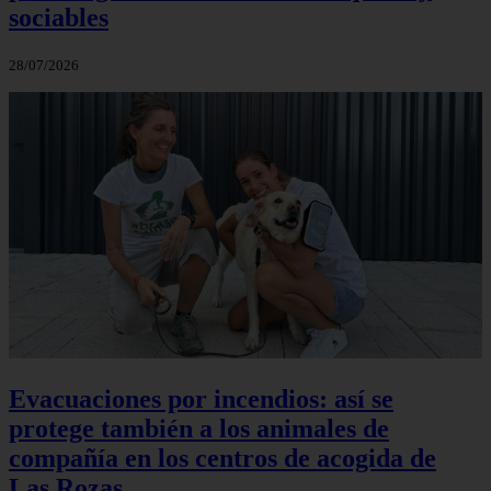
sociables
28/07/2026
Evacuaciones por incendios: así se
protege también a los animales de
compañía en los centros de acogida de
Las Rozas