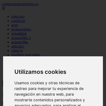
comportamientofelino.es
☰
zona pro
comercio
aves
protagonistas
actualidad
acuariofilia 2
acuariofilia
articulos
canal tv
nombres para gatos
novedades
tablon de anuncios
uncategorized
Utilizamos cookies
zona pro
Blog sobre gatos
Usamos cookies y otras técnicas de
rastreo para mejorar tu experiencia de
navegación en nuestra web, para
Todo sobre gatos, nombres de gatos y razas de gatos
mostrarte contenidos personalizados y
Mostrando 1 - 24 de 2799 artículos
anuncios adecuados, para analizar el