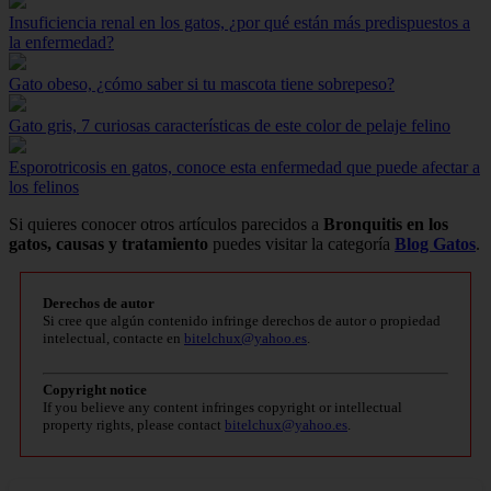
Insuficiencia renal en los gatos, ¿por qué están más predispuestos a
la enfermedad?
Gato obeso, ¿cómo saber si tu mascota tiene sobrepeso?
Gato gris, 7 curiosas características de este color de pelaje felino
Esporotricosis en gatos, conoce esta enfermedad que puede afectar a
los felinos
Si quieres conocer otros artículos parecidos a
Bronquitis en los
gatos, causas y tratamiento
puedes visitar la categoría
Blog Gatos
.
Derechos de autor
Si cree que algún contenido infringe derechos de autor o propiedad
intelectual, contacte en
bitelchux@yahoo.es
.
Copyright notice
If you believe any content infringes copyright or intellectual
property rights, please contact
bitelchux@yahoo.es
.