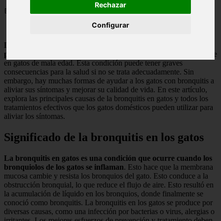
Rechazar
📅 20/05/2025
Configurar
La bronquitis en gatos se ha convertido en uno de los
problemas de salud más comunes en las mascotas.
, especialmente
en gatos de mala edad. Esta condición puede tener graves
consecuencias para la salud si no se trata adecuadamente. Sin
embargo, hay muchas formas de ayudar a los gatos con bronquitis a
aliviar sus síntomas y mejorar su calidad de vida. En este artículo,
explora las principales causas de la bronquitis en gatos y todos los
tratamientos efectivos que los gatos domésticos pueden utilizar para
aliviar los síntomas.
Significado de la bronquitis en los gatos
La bronquitis en gatos es una condición que ocurre cuando los
bronquiolos de los gatos se inflaman
. Esto hace que la membrana
mucosa cambie y resista los bronquios del gato. Esto conduce a la
obstrucción bronquial, lo que reduce el flujo de aire. Esto resultó en
la acumulación de líquido en los bronquios, donde finalmente se
conoció como bronquitis. La bronquitis en los gatos se produce por
diversas causas, como una infección por bacterias o virus, alergias o
irritantes. Los mejores esfuerzos de prevención y tratamiento deben