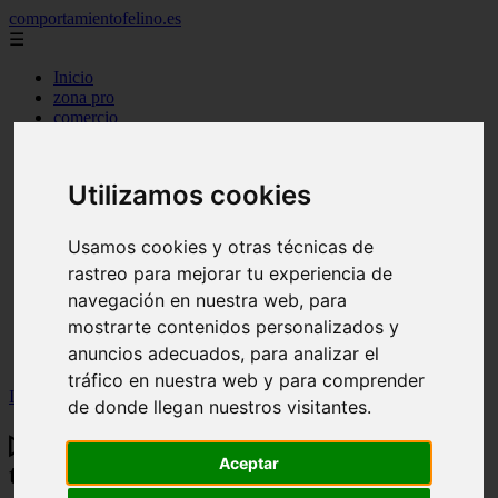
comportamientofelino.es
☰
Inicio
zona pro
comercio
aves
protagonistas
actualidad
Utilizamos cookies
acuariofilia 2
acuariofilia
articulos
Usamos cookies y otras técnicas de
canal tv
rastreo para mejorar tu experiencia de
nombres para gatos
novedades
navegación en nuestra web, para
tablon de anuncios
mostrarte contenidos personalizados y
uncategorized
anuncios adecuados, para analizar el
zona pro
tráfico en nuestra web y para comprender
Inicio
>
gatos2
>
▷ Bronquitis en los gatos, causas y tratamiento
de donde llegan nuestros visitantes.
▷ Bronquitis en los gatos, causas y
Aceptar
tratamiento