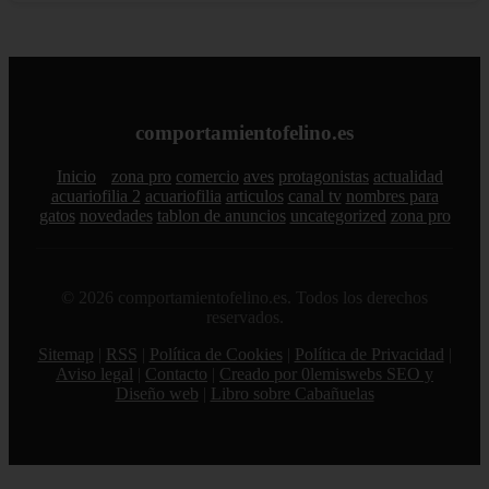
comportamientofelino.es
Inicio
zona pro
comercio
aves
protagonistas
actualidad
acuariofilia 2
acuariofilia
articulos
canal tv
nombres para
gatos
novedades
tablon de anuncios
uncategorized
zona pro
© 2026 comportamientofelino.es. Todos los derechos
reservados.
Sitemap
|
RSS
|
Política de Cookies
|
Política de Privacidad
|
Aviso legal
|
Contacto
|
Creado por 0lemiswebs SEO y
Diseño web
|
Libro sobre Cabañuelas