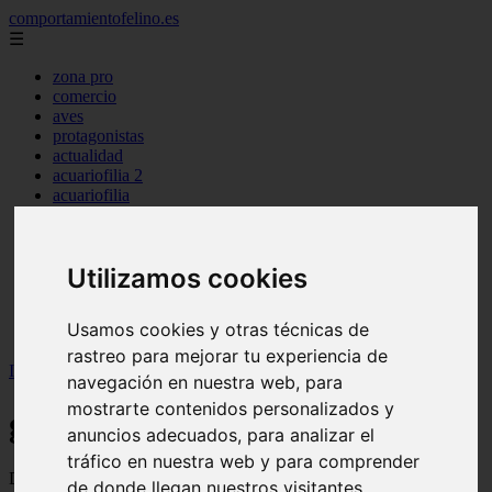
comportamientofelino.es
☰
zona pro
comercio
aves
protagonistas
actualidad
acuariofilia 2
acuariofilia
articulos
canal tv
nombres para gatos
Utilizamos cookies
novedades
tablon de anuncios
uncategorized
Usamos cookies y otras técnicas de
zona pro
rastreo para mejorar tu experiencia de
Inicio
>
gatos2
>
Página 2
navegación en nuestra web, para
mostrarte contenidos personalizados y
gatos2
anuncios adecuados, para analizar el
tráfico en nuestra web y para comprender
Descubre todas las noticias de la categoría gatos2. Artículos
de donde llegan nuestros visitantes.