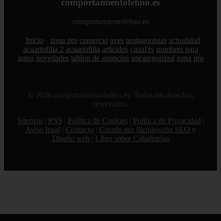
comportamientofelino.es
comportamientofelino.es
Inicio
zona pro
comercio
aves
protagonistas
actualidad
acuariofilia 2
acuariofilia
articulos
canal tv
nombres para
gatos
novedades
tablon de anuncios
uncategorized
zona pro
© 2026 comportamientofelino.es. Todos los derechos
reservados.
Sitemap
|
RSS
|
Política de Cookies
|
Política de Privacidad
|
Aviso legal
|
Contacto
|
Creado por 0lemiswebs SEO y
Diseño web
|
Libro sobre Cabañuelas