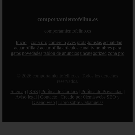
comportamientofelino.es
comportamientofelino.es
Inicio
zona pro
comercio
aves
protagonistas
actualidad
acuariofilia 2
acuariofilia
articulos
canal tv
nombres para
gatos
novedades
tablon de anuncios
uncategorized
zona pro
© 2026 comportamientofelino.es. Todos los derechos
reservados.
Sitemap
|
RSS
|
Política de Cookies
|
Política de Privacidad
|
Aviso legal
|
Contacto
|
Creado por 0lemiswebs SEO y
Diseño web
|
Libro sobre Cabañuelas