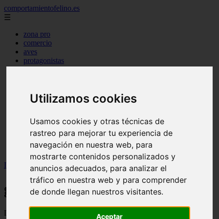
comportamientofelino.es
☰
zona pro
comercio
aves
protagonistas
actualidad
acuariofilia 2
acuariofilia
articulos
Utilizamos cookies
canal tv
nombres para gatos
Usamos cookies y otras técnicas de
novedades
tablon de anuncios
rastreo para mejorar tu experiencia de
uncategorized
navegación en nuestra web, para
zona pro
mostrarte contenidos personalizados y
Inicio
>
gatos2
>
Página 71
anuncios adecuados, para analizar el
tráfico en nuestra web y para comprender
gatos2
de donde llegan nuestros visitantes.
Descubre todas las noticias de la categoría gatos2. Artículos
Aceptar