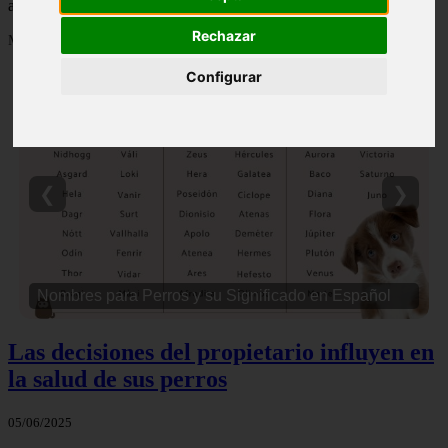
actualizados y contenido de calidad en comportamientofelino.es.
Rechazar
Mostrando 1681 - 1704 de 2801 artículos
Configurar
❮
❯
Nombres para Perros Machos con Manchas Negras
Las decisiones del propietario influyen en
la salud de sus perros
05/06/2025