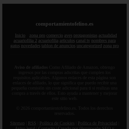
comportamientofelino.es
Inicio
zona pro
comercio
aves
protagonistas
actualidad
acuariofilia 2
acuariofilia
articulos
canal tv
nombres para
gatos
novedades
tablon de anuncios
uncategorized
zona pro
Aviso de afiliados
Como Afiliado de Amazon, obtengo
ingresos por las compras adscritas que cumplen los
requisitos aplicables. Algunos enlaces de esta página son
enlaces de afiliado, lo que significa que puedo recibir una
pequeña comisión sin coste adicional para ti si realizas una
compra a través de ellos. Esto ayuda a mantener y mejorar
este sitio web.
© 2026 comportamientofelino.es. Todos los derechos
reservados.
Sitemap
|
RSS
|
Política de Cookies
|
Política de Privacidad
|
Aviso legal
|
Contacto
|
Creado por 0lemiswebs SEO y