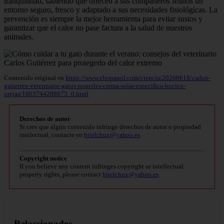
tranquilidad, sabiendo que ofrecen a sus compañeros felinos un
entorno seguro, fresco y adaptado a sus necesidades fisiológicas. La
prevención es siempre la mejor herramienta para evitar sustos y
garantizar que el calor no pase factura a la salud de nuestros
animales.
Contenido original en
https://www.elespanol.com/ciencia/20260618/carlos-
gutierrez-veterinario-gatos-ponerles-crema-solar-especifica-hocico-
orejas/1003744288675_0.html
Derechos de autor
Si cree que algún contenido infringe derechos de autor o propiedad
intelectual, contacte en
bitelchux@yahoo.es
.
Copyright notice
If you believe any content infringes copyright or intellectual
property rights, please contact
bitelchux@yahoo.es
.
Relaccionados