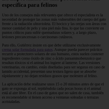
específica para felinos
Uno de los consejos más relevantes que ofrece el especialista es la
necesidad de proteger las zonas más vulnerables del cuerpo del gato
frente a la radiación ultravioleta. El hocico y las orejas son áreas con
menor cantidad de pelo y una piel más fina, lo que las convierte en
puntos críticos para sufrir quemaduras solares y, a largo plazo,
lesiones precancerosas o carcinomas cutáneos.
Para ello, Gutiérrez insiste en que debe utilizarse exclusivamente
crema solar formulada para gatos
. Aunque pueda parecer práctico
recurrir a protectores solares de uso humano, estos suelen contener
ingredientes como óxido de zinc o ácido paraaminobenzoico que
resultan tóxicos si el animal los ingiere al lamerse. Las versiones
veterinarias, en cambio, están diseñadas para ser seguras en caso de
lamido accidental, presentan una textura ligera que se absorbe
rápidamente y no dejan residuos grasos que molesten al felino.
La aplicación debe realizarse unos 15 o 20 minutos antes de que el
gato se exponga al sol, repitiéndola cada pocas horas si el animal
está al aire libre. En el caso de gatos que no salen de casa, también
es recomendable si tienen acceso a ventanas soleadas o terrazas
acristaladas.