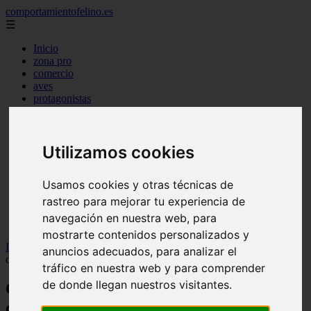
comportamientofelino.es
☰
Inicio
zona pro
comercio
aves
protagonistas
actualidad
acuariofilia 2
acuariofilia
Utilizamos cookies
articulos
canal tv
nombres para gatos
Usamos cookies y otras técnicas de
novedades
tablon de anuncios
rastreo para mejorar tu experiencia de
uncategorized
navegación en nuestra web, para
zona pro
mostrarte contenidos personalizados y
Inicio
>
gatos
>
Cómo cuidar a tu gato durante el verano: consejos
anuncios adecuados, para analizar el
del veterinario Carlos Gutiérrez para protegerlo del calor extremo
tráfico en nuestra web y para comprender
de donde llegan nuestros visitantes.
Cómo cuidar a tu gato durante el verano:
consejos del veterinario Carlos Gutiérrez