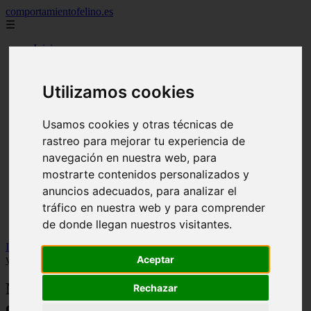
comportamientofelino.es
☰
Inicio
zona pro
comercio
aves
Utilizamos cookies
protagonistas
actualidad
acuariofilia 2
Usamos cookies y otras técnicas de
acuariofilia
rastreo para mejorar tu experiencia de
articulos
navegación en nuestra web, para
canal tv
nombres para gatos
mostrarte contenidos personalizados y
novedades
anuncios adecuados, para analizar el
tablon de anuncios
tráfico en nuestra web y para comprender
uncategorized
zona pro
de donde llegan nuestros visitantes.
Inicio
>
gatos
>
Nueva normativa europea para el control de perros
y gatos: registro obligatorio a partir de 2028
Aceptar
Nueva normativa europea para el control
Rechazar
de perros y gatos: registro obligatorio a