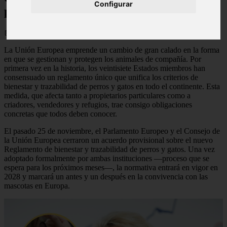
Configurar
partir de 2028
📅 19/06/2026
La Unión Europea emprende un cambio de gran calado en la forma
en que se gestionan y protegen los animales de compañía. Por
primera vez en la historia, los veintisiete Estados miembros han
consensuado un reglamento único que unifica los criterios de
bienestar y trazabilidad de perros y gatos en todo el continente. Esta
medida, que afecta tanto a propietarios particulares como a
criadores, vendedores y refugios, trae consigo obligaciones
concretas que todos deben conocer.
El pasado 25 de noviembre, el Parlamento Europeo y el Consejo de
la Unión Europea cerraron un acuerdo provisional sobre el nuevo
Reglamento de bienestar y trazabilidad de perros y gatos. Una vez
adoptado formalmente por ambas instituciones —proceso que se
espera para los próximos meses—, la normativa entrará en vigor en
2028 y marcará un antes y un después en la convivencia con las
mascotas en Europa.