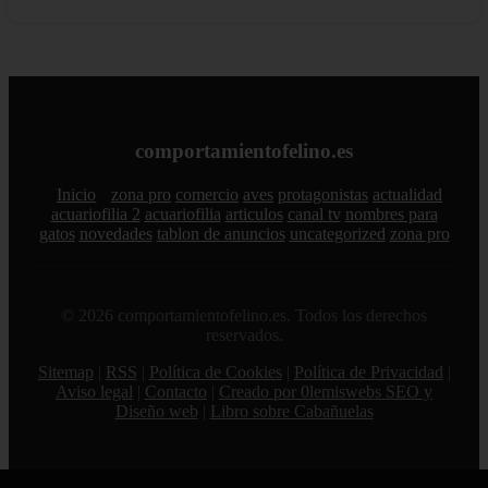
comportamientofelino.es
Inicio
zona pro
comercio
aves
protagonistas
actualidad
acuariofilia 2
acuariofilia
articulos
canal tv
nombres para
gatos
novedades
tablon de anuncios
uncategorized
zona pro
© 2026 comportamientofelino.es. Todos los derechos
reservados.
Sitemap
|
RSS
|
Política de Cookies
|
Política de Privacidad
|
Aviso legal
|
Contacto
|
Creado por 0lemiswebs SEO y
Diseño web
|
Libro sobre Cabañuelas