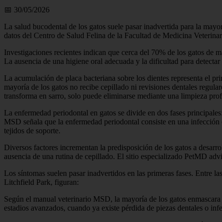
📅 30/05/2026
La salud bucodental de los gatos suele pasar inadvertida para la mayo
datos del Centro de Salud Felina de la Facultad de Medicina Veterinar
Investigaciones recientes indican que cerca del 70% de los gatos de má
La ausencia de una higiene oral adecuada y la dificultad para detectar
La acumulación de placa bacteriana sobre los dientes representa el pri
mayoría de los gatos no recibe cepillado ni revisiones dentales regular
transforma en sarro, solo puede eliminarse mediante una limpieza prof
La enfermedad periodontal en gatos se divide en dos fases principales: l
MSD señala que la enfermedad periodontal consiste en una infección e i
tejidos de soporte.
Diversos factores incrementan la predisposición de los gatos a desarr
ausencia de una rutina de cepillado. El sitio especializado PetMD adv
Los síntomas suelen pasar inadvertidos en las primeras fases. Entre l
Litchfield Park, figuran:
Según el manual veterinario MSD, la mayoría de los gatos enmascara e
estadios avanzados, cuando ya existe pérdida de piezas dentales o inf