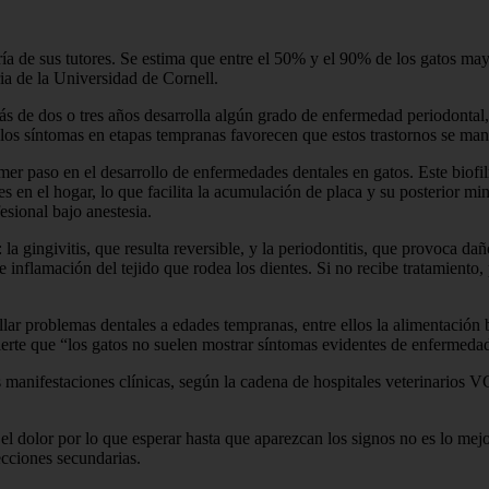
ría de sus tutores. Se estima que entre el 50% y el 90% de los gatos m
ia de la Universidad de Cornell.
s de dos o tres años desarrolla algún grado de enfermedad periodontal, 
 los síntomas en etapas tempranas favorecen que estos trastornos se man
mer paso en el desarrollo de enfermedades dentales en gatos. Este biofil
es en el hogar, lo que facilita la acumulación de placa y su posterior mi
esional bajo anestesia.
a gingivitis, que resulta reversible, y la periodontitis, que provoca dañ
nflamación del tejido que rodea los dientes. Si no recibe tratamiento, 
ollar problemas dentales a edades tempranas, entre ellos la alimentación
ierte que “los gatos no suelen mostrar síntomas evidentes de enfermedad
as manifestaciones clínicas, según la cadena de hospitales veterinarios
l dolor por lo que esperar hasta que aparezcan los signos no es lo mej
ecciones secundarias.