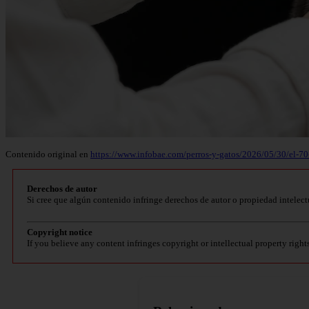
Contenido original en
https://www.infobae.com/perros-y-gatos/2026/05/30/el-70-
Derechos de autor
Si cree que algún contenido infringe derechos de autor o propiedad intelect
Copyright notice
If you believe any content infringes copyright or intellectual property right