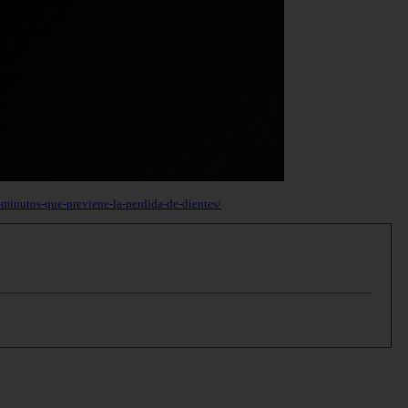
-minutos-que-previene-la-perdida-de-dientes/