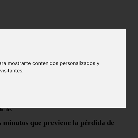
ara mostrarte contenidos personalizados y
isitantes.
dientes
os minutos que previene la pérdida de