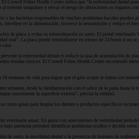
El Cornell Feline Health Center indica que “la enfermedad dental puede 
r al torrente sanguíneo y elevar el riesgo de alteraciones en órganos com
ión y las bacterias responsables de muchos problemas bucales pueden pro
interfiere en la alimentación, favorece la desnutrición y reduce el bien
ción de placa y evitar su mineralización en sarro. El portal veterinario V
lud oral”. La placa puede mineralizarse en menos de 24 horas si no se 
n casa.
revenir la enfermedad dental es reducir la tasa de acumulación de placa 
eden resultar tóxicos. El Cornell Feline Health Center recomendó introd
 a 10 semanas de vida para lograr que el gato acepte la rutina con natur
ro semanas, desde la familiarización con el sabor de la pasta hasta la to
impiar suavemente la superficie externa”, precisa la entidad.
ivas como gasas para limpiar los dientes o productos específicos recome
tal veterinaria anual. En gatos con antecedentes de enfermedad periodo
es bajo anestesia permiten identificar problemas ocultos y decidir sobre
ón de sarro, la movilidad dental o la presencia de lesiones de reabsorci