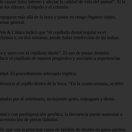
causar dolor intenso y afectar la calidad de vida del animal”. Si la
o los riñones, el hígado y el corazón.
pagarse más allá de la boca y poner en riesgo órganos vitales,
estar general.
ets & Clinics indicó que “el cepillado dental regular es el
elimina y, en dos semanas, puede haber reinfección de las bolsas
y sarro con el cepillado diario”. El uso de pastas dentales
ucir el cepillado de manera progresiva y asociarlo a experiencias
alidad. El procedimiento adecuado implica:
lerancia al cepillo dentro de la boca. “En la cuarta semana, se debe
ndados por el veterinario, incluyendo geles, enjuagues y dietas
ntal o con predisposición genética, la frecuencia puede aumentar a
 la extracción de piezas dañadas.
ón, que son la principal causa de pérdida de dientes en gatos adultos.