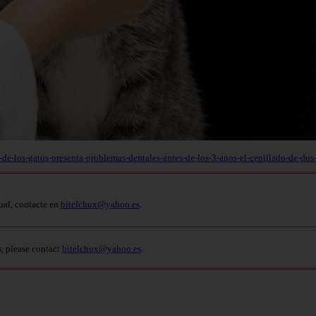
de-los-gatos-presenta-problemas-dentales-antes-de-los-3-anos-el-cepillado-de-dos
ual, contacte en
bitelchux@yahoo.es
.
s, please contact
bitelchux@yahoo.es
.