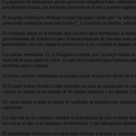
La ausencia de tratamiento puede provocar complicaciones sistémicas. 
periodontitis avanza, las bacterias presentes en la boca pueden ingresa
El hospital veterinario Woburn Animal Hospital señala que “la infecc
generando complicaciones adicionales”. La pérdida de dientes, además, 
El cepillado diario es el método más efectivo para interrumpir la forma
procedimiento de referencia para el mantenimiento de una adecuada sa
periodontales tras una limpieza profesional si no continúa la higiene e
La cadena veterinaria VCA Hospitals sostiene que “la mejor forma de p
específicas para gatos es clave, ya que los productos para humanos pu
positivas para el animal.
Diversos centros veterinarios aconsejan iniciar el proceso desde las 8
El Cornell Feline Health Center describe un plan de adaptación en cuat
colocar el cepillo en un ángulo de 45 grados respecto a los dientes y l
En casos donde el gato no tolere el cepillado, se pueden usar alternat
especiales.
La mayoría de los expertos señalan la importancia de una revisión den
dos veces al año. Las limpiezas profesionales y las radiografías dental
El seguimiento veterinario es clave para detectar a tiempo la acumulaci