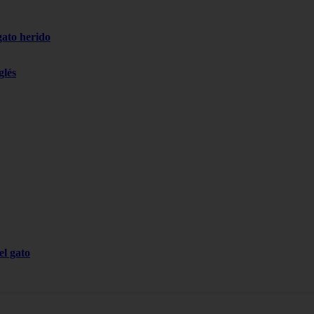
gato herido
glés
el gato