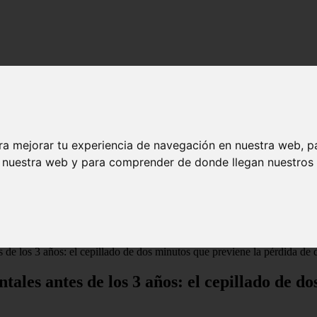
ra mejorar tu experiencia de navegación en nuestra web, p
n nuestra web y para comprender de donde llegan nuestros v
 de los 3 años: el cepillado de dos minutos que previene la pérdida de 
tales antes de los 3 años: el cepillado de d