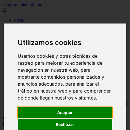
comportamientofelino.es
☰
Inicio
zona pro
comercio
aves
Utilizamos cookies
protagonistas
actualidad
acuariofilia 2
Usamos cookies y otras técnicas de
acuariofilia
articulos
rastreo para mejorar tu experiencia de
canal tv
navegación en nuestra web, para
nombres para gatos
mostrarte contenidos personalizados y
novedades
tablon de anuncios
anuncios adecuados, para analizar el
uncategorized
tráfico en nuestra web y para comprender
zona pro
de donde llegan nuestros visitantes.
Inicio
>
gatos2
>
¿ Cómo saber cuando una gata ya no está en celo ?
Aceptar
¿ Cómo saber cuando una gata ya no está
en celo ?
Rechazar