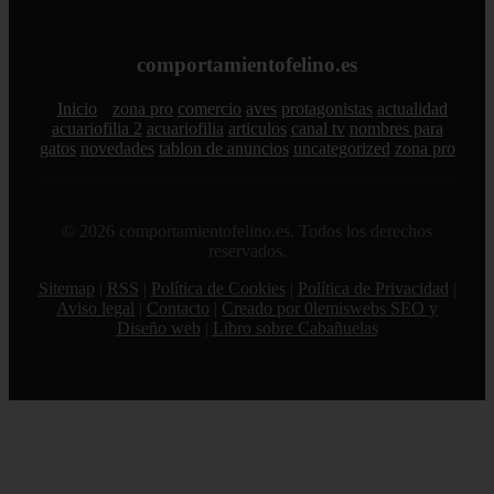
comportamientofelino.es
Inicio
zona pro
comercio
aves
protagonistas
actualidad
acuariofilia 2
acuariofilia
articulos
canal tv
nombres para
gatos
novedades
tablon de anuncios
uncategorized
zona pro
© 2026 comportamientofelino.es. Todos los derechos
reservados.
Sitemap
|
RSS
|
Política de Cookies
|
Política de Privacidad
|
Aviso legal
|
Contacto
|
Creado por 0lemiswebs SEO y
Diseño web
|
Libro sobre Cabañuelas