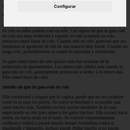
📅 19/05/2025
Configurar
Señales de que tu gato no tiene celo
Quizás la mejor manera de saber que tu gata no esterilizada no está
en celo es saber cuándo está en celo. Los signos de que tu gata está
en celo son muy evidentes y cuando no está actuando en celo,
entonces estará fuera de celo. Cuando esté en celo, parecerá que sus
hormonas se apoderan de ella de una manera muy fuerte. Cuando no
tenga celo, probablemente se estará recuperando y durmiendo.
Su gato estará fuera de celo quizás cada dos semanas de la
temporada de apareamiento. Los meses más cálidos son cuando tu
gata está en celo, generalmente primavera y otoño. Los meses más
fríos estará fuera de calor.
Señales de que tu gata está en celo
Ella comenzará a sangrar por la vagina, puede que no sea evidente
como lo es para los perros. Su vulva se hinchará y es posible que
orine mucho más. También rociará mucho alrededor de la casa
esparciendo su olor para atraer a los gatos machos. Ella rociará hacia
arriba, no hacia abajo en el suelo. Se volverá extremadamente
cariñosa y rodará y pasará mucho tiempo frotándose contra ti,
maullando y llamando. Incluso puede chillar mucho si no puede