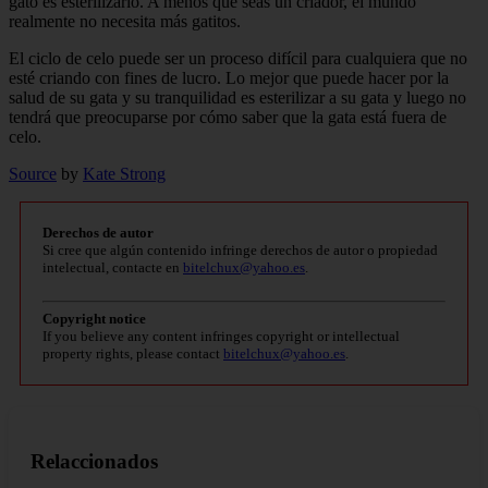
gato es esterilizarlo. A menos que seas un criador, el mundo
realmente no necesita más gatitos.
El ciclo de celo puede ser un proceso difícil para cualquiera que no
esté criando con fines de lucro. Lo mejor que puede hacer por la
salud de su gata y su tranquilidad es esterilizar a su gata y luego no
tendrá que preocuparse por cómo saber que la gata está fuera de
celo.
Source
by
Kate Strong
Derechos de autor
Si cree que algún contenido infringe derechos de autor o propiedad
intelectual, contacte en
bitelchux@yahoo.es
.
Copyright notice
If you believe any content infringes copyright or intellectual
property rights, please contact
bitelchux@yahoo.es
.
Relaccionados