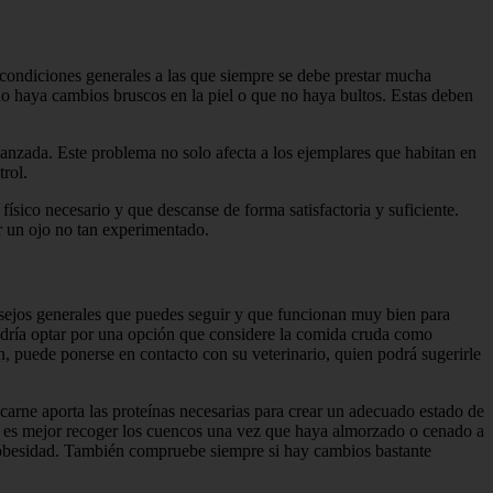
condiciones generales a las que siempre se debe prestar mucha
 haya cambios bruscos en la piel o que no haya bultos. Estas deben
anzada. Este problema no solo afecta a los ejemplares que habitan en
trol.
físico necesario y que descanse de forma satisfactoria y suficiente.
or un ojo no tan experimentado.
onsejos generales que puedes seguir y que funcionan muy bien para
podría optar por una opción que considere la comida cruda como
, puede ponerse en contacto con su veterinario, quien podrá sugerirle
carne aporta las proteínas necesarias para crear un adecuado estado de
si es mejor recoger los cuencos una vez que haya almorzado o cenado a
ir obesidad. También compruebe siempre si hay cambios bastante