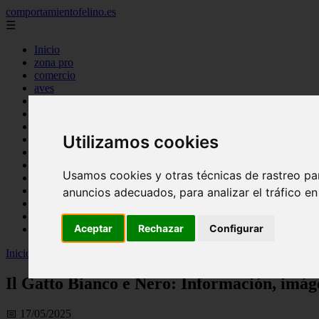
comportamientofelino.es
☰
Inicio
zona pro
comercio
aves
protagonistas
actualidad
acuariofilia 2
Utilizamos cookies
acuariofilia
articulos
canal tv
Usamos cookies y otras técnicas de rastreo pa
nombres para gatos
novedades
anuncios adecuados, para analizar el tráfico e
tablon de anuncios
uncategorized
Aceptar
Rechazar
Configurar
zona pro
Inicio
>
gatos2
>
Il Gatto Bianco e Nero: Información, imágenes y cara
Il Gatto Bianco e Nero: Información, imáge
📅 17/05/2025