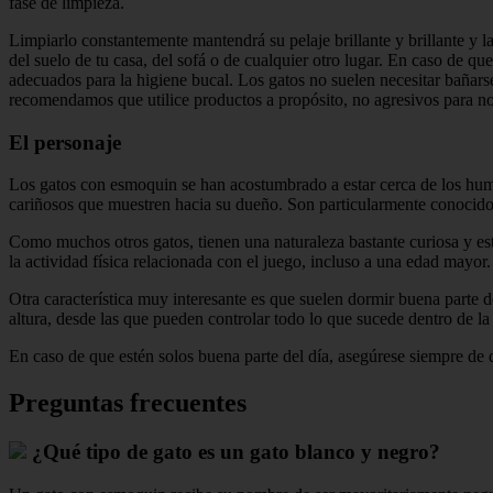
fase de limpieza.
Limpiarlo constantemente mantendrá su pelaje brillante y brillante y l
del suelo de tu casa, del sofá o de cualquier otro lugar. En caso de qu
adecuados para la higiene bucal. Los gatos no suelen necesitar bañarse,
recomendamos que utilice productos a propósito, no agresivos para no 
El personaje
Los gatos con esmoquin se han acostumbrado a estar cerca de los hum
cariñosos que muestren hacia su dueño. Son particularmente conocidos
Como muchos otros gatos, tienen una naturaleza bastante curiosa y es
la actividad física relacionada con el juego, incluso a una edad mayor.
Otra característica muy interesante es que suelen dormir buena parte d
altura, desde las que pueden controlar todo lo que sucede dentro de la
En caso de que estén solos buena parte del día, asegúrese siempre de d
Preguntas frecuentes
¿Qué tipo de gato es un gato blanco y negro?