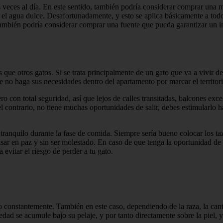
veces al día. En este sentido, también podría considerar comprar una m
s el agua dulce. Desafortunadamente, y esto se aplica básicamente a todo
 también podría considerar comprar una fuente que pueda garantizar un i
ue otros gatos. Si se trata principalmente de un gato que va a vivir den
ue no haga sus necesidades dentro del apartamento por marcar el territori
pero con total seguridad, así que lejos de calles transitadas, balcones ex
contrario, no tiene muchas oportunidades de salir, debes estimularlo ha
tranquilo durante la fase de comida. Siempre sería bueno colocar los taz
ar en paz y sin ser molestado. En caso de que tenga la oportunidad de 
evitar el riesgo de perder a tu gato.
 constantemente. También en este caso, dependiendo de la raza, la cant
edad se acumule bajo su pelaje, y por tanto directamente sobre la piel, 