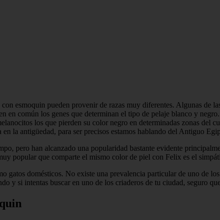
s con esmoquin pueden provenir de razas muy diferentes. Algunas de la
nen en común los genes que determinan el tipo de pelaje blanco y negro
lanocitos los que pierden su color negro en determinadas zonas del cu
 en la antigüedad, para ser precisos estamos hablando del Antiguo Egip
po, pero han alcanzado una popularidad bastante evidente principalment
uy popular que comparte el mismo color de piel con Felix es el simpát
 gatos domésticos. No existe una prevalencia particular de uno de lo
 y si intentas buscar en uno de los criaderos de tu ciudad, seguro qu
oquin