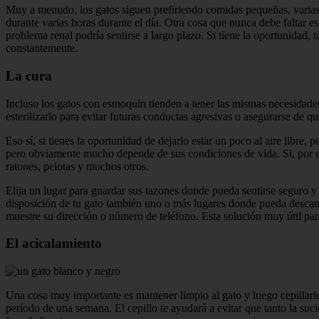
Muy a menudo, los gatos siguen prefiriendo comidas pequeñas, varias 
durante varias horas durante el día. Otra cosa que nunca debe faltar e
problema renal podría sentirse a largo plazo. Si tiene la oportunidad,
constantemente.
La cura
Incluso los gatos con esmoquin tienden a tener las mismas necesidades q
esterilizarlo para evitar futuras conductas agresivas o asegurarse de q
Eso sí, si tienes la oportunidad de dejarlo estar un poco al aire libre, 
pero obviamente mucho depende de sus condiciones de vida. Si, por el 
ratones, pelotas y muchos otros.
Elija un lugar para guardar sus tazones donde pueda sentirse seguro y 
disposición de tu gato también uno o más lugares donde pueda descans
muestre su dirección o número de teléfono. Esta solución muy útil para 
El acicalamiento
Una cosa muy importante es mantener limpio al gato y luego cepillarlo
período de una semana. El cepillo te ayudará a evitar que tanto la suci