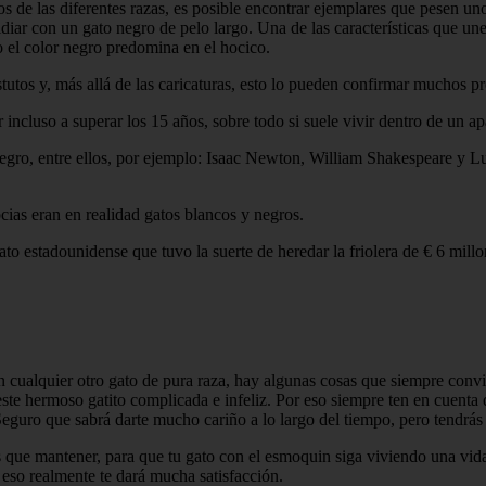
s de las diferentes razas, es posible encontrar ejemplares que pesen u
diar con un gato negro de pelo largo. Una de las características que une
o el color negro predomina en el hocico.
utos y, más allá de las caricaturas, esto lo pueden confirmar muchos pr
 incluso a superar los 15 años, sobre todo si suele vivir dentro de un a
egro, entre ellos, por ejemplo: Isaac Newton, William Shakespeare y 
cias eran en realidad gatos blancos y negros.
o estadounidense que tuvo la suerte de heredar la friolera de € 6 mill
cualquier otro gato de pura raza, hay algunas cosas que siempre convie
ste hermoso gatito complicada e infeliz. Por eso siempre ten en cuenta 
 Seguro que sabrá darte mucho cariño a lo largo del tiempo, pero tendrás
 que mantener, para que tu gato con el esmoquin siga viviendo una vida 
so realmente te dará mucha satisfacción.