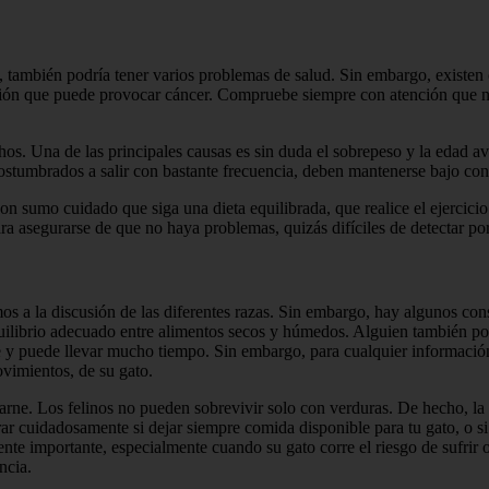
 también podría tener varios problemas de salud. Sin embargo, existen 
ción que puede provocar cáncer. Compruebe siempre con atención que no
os. Una de las principales causas es sin duda el sobrepeso y la edad av
acostumbrados a salir con bastante frecuencia, deben mantenerse bajo con
n sumo cuidado que siga una dieta equilibrada, que realice el ejercicio 
ara asegurarse de que no haya problemas, quizás difíciles de detectar p
imos a la discusión de las diferentes razas. Sin embargo, hay algunos c
equilibrio adecuado entre alimentos secos y húmedos. Alguien también 
e y puede llevar mucho tiempo. Sin embargo, para cualquier información
vimientos, de su gato.
carne. Los felinos no pueden sobrevivir solo con verduras. De hecho, la 
ar cuidadosamente si dejar siempre comida disponible para tu gato, o 
mente importante, especialmente cuando su gato corre el riesgo de sufr
ncia.