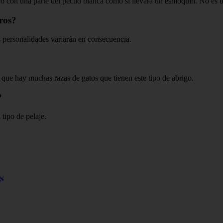
con una parte del pecho blanca como si llevara un esmoquin. No es una
ros?
s personalidades variarán en consecuencia.
 que hay muchas razas de gatos que tienen este tipo de abrigo.
?
tipo de pelaje.
s