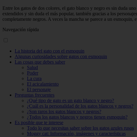
Entre los gatos de dos colores, el gato blanco y negro es sin duda un
extendidos y sin duda el más popular, también gracias a los personaje
completamente negros. A veces la mancha se parece a un esmoquin, en
Navegación rápida
La historia del gato con el esmoquin
Algunas curiosidades sobre gatos con esmoquin
Las cosas que debes saber
Salud
Poder
La cura
El acicalamiento
El personaje
Preguntas frecuentes
¿Qué tipo de gato es un gato blanco y negro?
¿Cuál es la personalidad de los gatos blancos y negros?
¿Son raros los gatos blancos y negros?
¿Todos los gatos blancos y negros tienen esmoquin?
Es posible que te interese
Todo lo que necesitas saber sobre los gatos azules rusos
Moggy cat: Información, imágenes y características