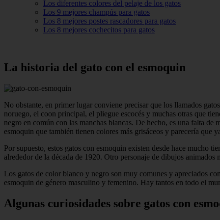
Los diferentes colores del pelaje de los gatos
Los 9 mejores champús para gatos
Los 8 mejores postes rascadores para gatos
Los 8 mejores cochecitos para gatos
La historia del gato con el esmoquin
No obstante, en primer lugar conviene precisar que los llamados gato
noruego, el coon principal, el pliegue escocés y muchas otras que tie
negro en común con las manchas blancas. De hecho, es una falta de me
esmoquin que también tienen colores más grisáceos y parecería que ya
Por supuesto, estos gatos con esmoquin existen desde hace mucho tiem
alrededor de la década de 1920. Otro personaje de dibujos animados m
Los gatos de color blanco y negro son muy comunes y apreciados como
esmoquin de género masculino y femenino. Hay tantos en todo el mundo
Algunas curiosidades sobre gatos con esm