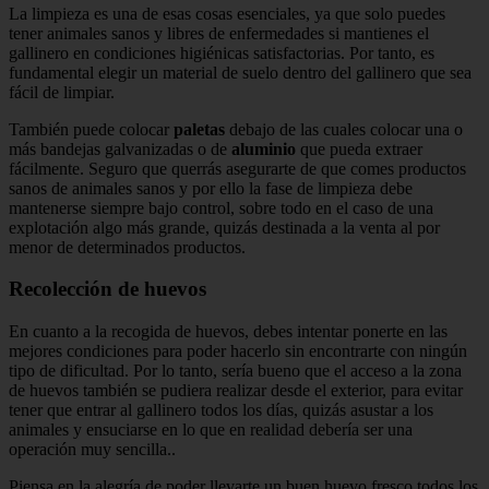
La limpieza es una de esas cosas esenciales, ya que solo puedes
tener animales sanos y libres de enfermedades si mantienes el
gallinero en condiciones higiénicas satisfactorias. Por tanto, es
fundamental elegir un material de suelo dentro del gallinero que sea
fácil de limpiar.
También puede colocar
paletas
debajo de las cuales colocar una o
más bandejas galvanizadas o de
aluminio
que pueda extraer
fácilmente. Seguro que querrás asegurarte de que comes productos
sanos de animales sanos y por ello la fase de limpieza debe
mantenerse siempre bajo control, sobre todo en el caso de una
explotación algo más grande, quizás destinada a la venta al por
menor de determinados productos.
Recolección de huevos
En cuanto a la recogida de huevos, debes intentar ponerte en las
mejores condiciones para poder hacerlo sin encontrarte con ningún
tipo de dificultad. Por lo tanto, sería bueno que el acceso a la zona
de huevos también se pudiera realizar desde el exterior, para evitar
tener que entrar al gallinero todos los días, quizás asustar a los
animales y ensuciarse en lo que en realidad debería ser una
operación muy sencilla..
Piensa en la alegría de poder llevarte un buen huevo fresco todos los