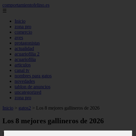
comportamientofelino.es
☰
Inicio
zona pro
comercio
aves
protagonistas
actualidad
acuariofilia 2
acuariofilia
articulos
canal tv
nombres para gatos
novedades
tablon de anuncios
uncategorized
zona pro
Inicio
>
gatos2
>
Los 8 mejores gallineros de 2026
Los 8 mejores gallineros de 2026
📅 17/05/2025