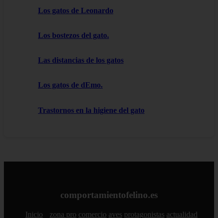
Los gatos de Leonardo
Los bostezos del gato.
Las distancias de los gatos
Los gatos de dEmo.
Trastornos en la higiene del gato
comportamientofelino.es
Inicio
zona pro
comercio
aves
protagonistas
actualidad