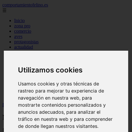
comportamientofelino.es
☰
Inicio
zona pro
comercio
aves
protagonistas
actualidad
acuariofilia 2
acuariofilia
articulos
canal tv
Utilizamos cookies
nombres para gatos
novedades
Usamos cookies y otras técnicas de
tablon de anuncios
uncategorized
rastreo para mejorar tu experiencia de
zona pro
navegación en nuestra web, para
mostrarte contenidos personalizados y
Inicio
>
gatos2
>
Nombre para Perra Golden
anuncios adecuados, para analizar el
Nombre para Perra Golden
tráfico en nuestra web y para comprender
de donde llegan nuestros visitantes.
📅 12/06/2025