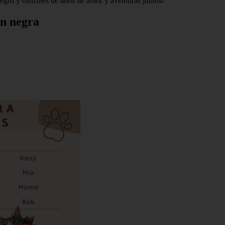
gro y disfrutes de años de amor y aventuras juntos!
n negra