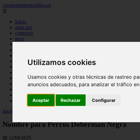
comportamientofelino.es
☰
Inicio
zona pro
comercio
aves
protagonistas
actualidad
acuariofilia 2
Utilizamos cookies
acuariofilia
articulos
canal tv
Usamos cookies y otras técnicas de rastreo pa
nombres para gatos
novedades
anuncios adecuados, para analizar el tráfico e
tablon de anuncios
uncategorized
Aceptar
Rechazar
Configurar
zona pro
Inicio
>
gatos2
>
Nombre para Perros Doberman Negra
Nombre para Perros Doberman Negra
📅 12/06/2025