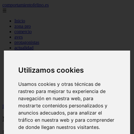
comportamientofelino.es
☰
Inicio
zona pro
comercio
aves
protagonistas
actualidad
acuariofilia 2
acuariofilia
articulos
Utilizamos cookies
canal tv
nombres para gatos
novedades
Usamos cookies y otras técnicas de
tablon de anuncios
rastreo para mejorar tu experiencia de
uncategorized
zona pro
navegación en nuestra web, para
mostrarte contenidos personalizados y
Inicio
>
gatos2
>
Nombres Aesthetic para Gatos Hembras
anuncios adecuados, para analizar el
Nombres Aesthetic para Gatos Hembras
tráfico en nuestra web y para comprender
de donde llegan nuestros visitantes.
📅 12/06/2025