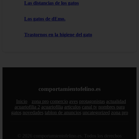
Las distancias de los gatos
Los gatos de dEmo.
Trastornos en la higiene del gato
comportamientofelino.es
Inicio
zona pro
comercio
aves
protagonistas
actualidad
acuariofilia 2
acuariofilia
articulos
canal tv
nombres para
gatos
novedades
tablon de anuncios
uncategorized
zona pro
© 2026 comportamientofelino.es. Todos los derechos