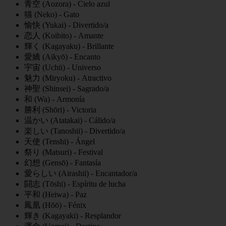
青空 (Aozora) - Cielo azul
猫 (Neko) - Gato
愉快 (Yukai) - Divertido/a
恋人 (Koibito) - Amante
輝く (Kagayaku) - Brillante
愛嬌 (Aikyō) - Encanto
宇宙 (Uchū) - Universo
魅力 (Miryoku) - Atractivo
神聖 (Shinsei) - Sagrado/a
和 (Wa) - Armonía
勝利 (Shōri) - Victoria
温かい (Atatakai) - Cálido/a
楽しい (Tanoshii) - Divertido/a
天使 (Tenshi) - Ángel
祭り (Matsuri) - Festival
幻想 (Gensō) - Fantasía
愛らしい (Airashii) - Encantador/a
闘志 (Tōshi) - Espíritu de lucha
平和 (Heiwa) - Paz
鳳凰 (Hōō) - Fénix
輝き (Kagayaki) - Resplandor