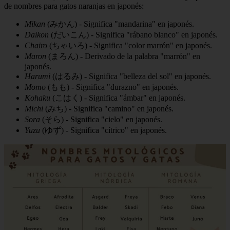
de nombres para gatos naranjas en japonés:
Mikan
(みかん) - Significa "mandarina" en japonés.
Daikon
(だいこん) - Significa "rábano blanco" en japonés.
Chairo
(ちゃいろ) - Significa "color marrón" en japonés.
Maron
(まろん) - Derivado de la palabra "marrón" en
japonés.
Harumi
(はるみ) - Significa "belleza del sol" en japonés.
Momo
(もも) - Significa "durazno" en japonés.
Kohaku
(こはく) - Significa "ámbar" en japonés.
Michi
(みち) - Significa "camino" en japonés.
Sora
(そら) - Significa "cielo" en japonés.
Yuzu
(ゆず) - Significa "cítrico" en japonés.