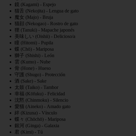
鏡 (Kagami) - Espejo
猫舌 (Nekojita) - Lengua de gato
魔女 (Majo) - Bruja
猫顔 (Nekogao) - Rostro de gato
狸 (Tanuki) - Mapache japonés
美味しい (Oishii) - Delicioso/a
瞳 (Hitomi) - Pupila
蝶 (Chō) - Mariposa
獅子 (Shishi) - León
雲 (Kumo) - Nube
骨 (Hone) - Hueso
守護 (Shugo) - Protección
酒 (Sake) - Sake
太鼓 (Taiko) - Tambor
幸福 (Kōfuku) - Felicidad
沈黙 (Chinmoku) - Silencio
愛猫 (Aineko) - Amado gato
絆 (Kizuna) - Vínculo
蝶々 (Chōchō) - Mariposa
銀河 (Ginga) - Galaxia
君 (Kimi) - Tú