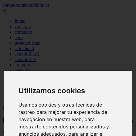
comportamientofelino.es
☰
Inicio
zona pro
comercio
aves
protagonistas
actualidad
acuariofilia 2
acuariofilia
articulos
canal tv
nombres para gatos
novedades
tablon de anuncios
Utilizamos cookies
uncategorized
zona pro
Usamos cookies y otras técnicas de
Inicio
>
gatos2
>
Nombres para Gatos Naranjas en Japonés
rastreo para mejorar tu experiencia de
navegación en nuestra web, para
Nombres para Gatos Naranjas en Japonés
mostrarte contenidos personalizados y
anuncios adecuados, para analizar el
📅 12/06/2025