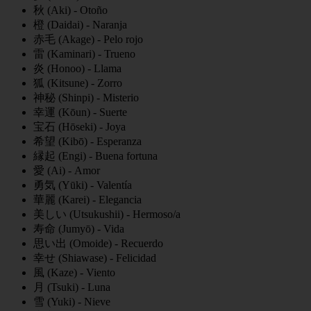
秋 (Aki) - Otoño
橙 (Daidai) - Naranja
赤毛 (Akage) - Pelo rojo
雷 (Kaminari) - Trueno
炎 (Honoo) - Llama
狐 (Kitsune) - Zorro
神秘 (Shinpi) - Misterio
幸運 (Kōun) - Suerte
宝石 (Hōseki) - Joya
希望 (Kibō) - Esperanza
縁起 (Engi) - Buena fortuna
愛 (Ai) - Amor
勇気 (Yūki) - Valentía
華麗 (Karei) - Elegancia
美しい (Utsukushii) - Hermoso/a
寿命 (Jumyō) - Vida
思い出 (Omoide) - Recuerdo
幸せ (Shiawase) - Felicidad
風 (Kaze) - Viento
月 (Tsuki) - Luna
雪 (Yuki) - Nieve