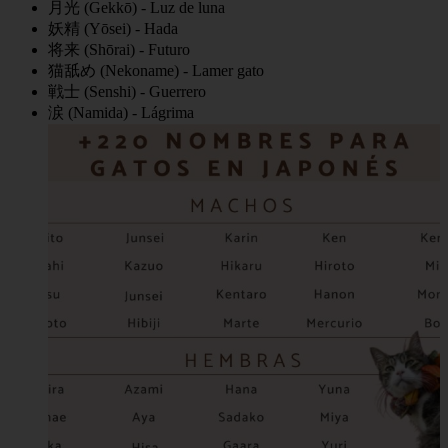
月光 (Gekkō) - Luz de luna
妖精 (Yōsei) - Hada
将来 (Shōrai) - Futuro
猫舐め (Nekoname) - Lamer gato
戦士 (Senshi) - Guerrero
涙 (Namida) - Lágrima