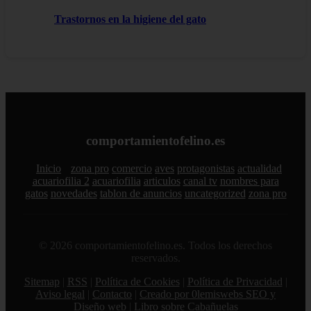
Trastornos en la higiene del gato
comportamientofelino.es
Inicio
zona pro
comercio
aves
protagonistas
actualidad
acuariofilia 2
acuariofilia
articulos
canal tv
nombres para
gatos
novedades
tablon de anuncios
uncategorized
zona pro
© 2026 comportamientofelino.es. Todos los derechos
reservados.
Sitemap
|
RSS
|
Política de Cookies
|
Política de Privacidad
|
Aviso legal
|
Contacto
|
Creado por 0lemiswebs SEO y
Diseño web
|
Libro sobre Cabañuelas