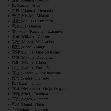
運命 (Unmei) - Destino
楓 (Kaede) - Arce
悪魔 (Akuma) - Demonio
奇跡 (Kiseki) - Milagro
猛獣 (Mōjū) - Bestia feroz
竜 (Ryū) - Dragón
変わった (Kawatta) - Extraño/a
勇敢 (Yūkan) - Valiente
瞑想 (Meisō) - Meditación
魔法 (Mahō) - Magia
雷神 (Raijin) - Dios del trueno
猛禽 (Mōkin) - Ave rapaz
風船 (Fūsen) - Globo
癒し (Iyashi) - Sanación
夜空 (Yozora) - Cielo nocturno
優雅 (Yūga) - Elegante
鳳 (Tsuru) - Grulla
猫耳 (Nekomimi) - Orejas de gato
綺麗 (Kirei) - Bonito/a
草原 (Sōgen) - Pradera
忍者 (Ninja) - Ninja
心 (Kokoro) - Corazón