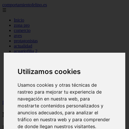
comportamientofelino.es
☰
Inicio
zona pro
comercio
aves
protagonistas
actualidad
acuariofilia 2
acuariofilia
articulos
canal tv
Utilizamos cookies
nombres para gatos
novedades
tablon de anuncios
Usamos cookies y otras técnicas de
uncategorized
rastreo para mejorar tu experiencia de
zona pro
navegación en nuestra web, para
Inicio
>
gatos2
>
Nombres Cristianos para Perros
mostrarte contenidos personalizados y
anuncios adecuados, para analizar el
Nombres Cristianos para Perros
tráfico en nuestra web y para comprender
de donde llegan nuestros visitantes.
📅 12/06/2025