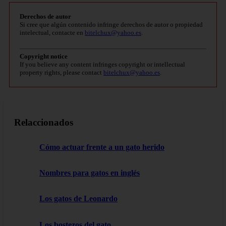
Derechos de autor
Si cree que algún contenido infringe derechos de autor o propiedad
intelectual, contacte en
bitelchux@yahoo.es
.
Copyright notice
If you believe any content infringes copyright or intellectual
property rights, please contact
bitelchux@yahoo.es
.
Relaccionados
Cómo actuar frente a un gato herido
Nombres para gatos en inglés
Los gatos de Leonardo
Los bostezos del gato.