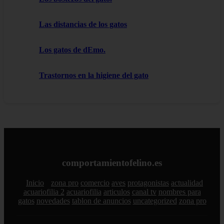
Las distancias de los gatos
Los gatos de dEmo.
Trastornos en la higiene del gato
comportamientofelino.es
Inicio
zona pro
comercio
aves
protagonistas
actualidad
acuariofilia 2
acuariofilia
articulos
canal tv
nombres para
gatos
novedades
tablon de anuncios
uncategorized
zona pro