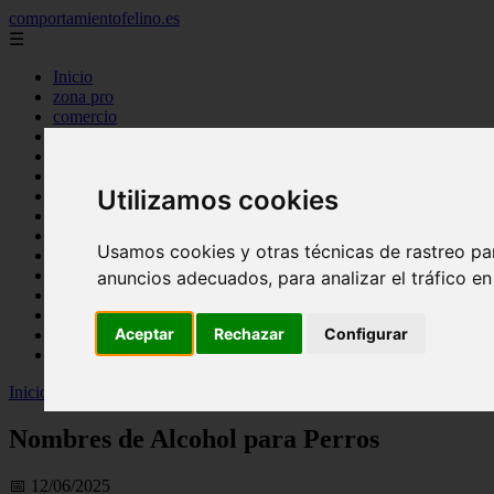
comportamientofelino.es
☰
Inicio
zona pro
comercio
aves
protagonistas
actualidad
Utilizamos cookies
acuariofilia 2
acuariofilia
articulos
Usamos cookies y otras técnicas de rastreo pa
canal tv
nombres para gatos
anuncios adecuados, para analizar el tráfico e
novedades
tablon de anuncios
Aceptar
Rechazar
Configurar
uncategorized
zona pro
Inicio
>
gatos2
>
Nombres de Alcohol para Perros
Nombres de Alcohol para Perros
📅 12/06/2025