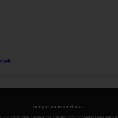
el gato
comportamientofelino.es
alidad
acuariofilia 2
acuariofilia
articulos
canal tv
nombres para gatos
n