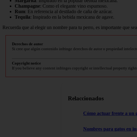
Margarita
: Inspirado en la popular bebida mexicana.
Champagne
: Como el elegante vino espumoso.
Rum
: En referencia al destilado de caña de azúcar.
Tequila
: Inspirado en la bebida mexicana de agave.
Recuerda que al elegir un nombre para tu perro, es importante que sea 
Derechos de autor
Si cree que algún contenido infringe derechos de autor o propiedad intelect
Copyright notice
If you believe any content infringes copyright or intellectual property right
Relaccionados
Cómo actuar frente a un 
Nombres para gatos en in