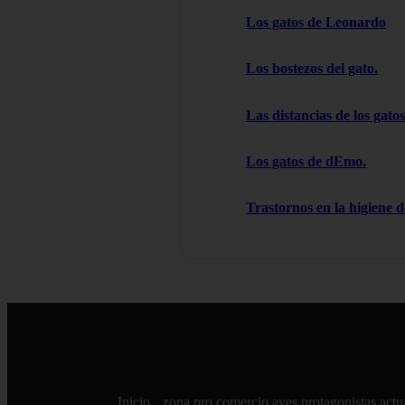
Los gatos de Leonardo
Los bostezos del gato.
Las distancias de los gatos
Los gatos de dEmo.
Trastornos en la higiene d
Inicio
zona pro
comercio
aves
protagonistas
actu