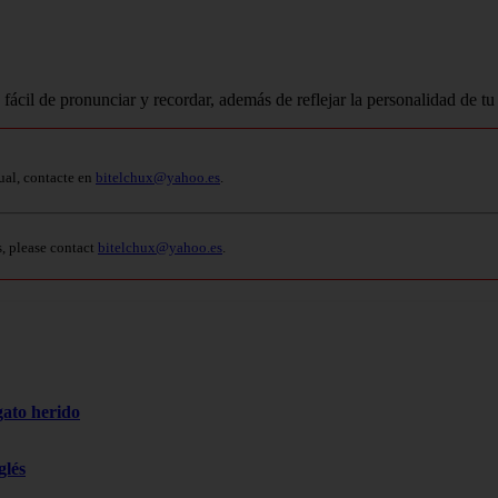
fácil de pronunciar y recordar, además de reflejar la personalidad de tu
ual, contacte en
bitelchux@yahoo.es
.
s, please contact
bitelchux@yahoo.es
.
gato herido
glés