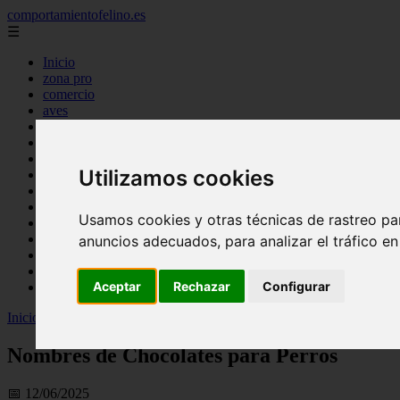
comportamientofelino.es
☰
Inicio
zona pro
comercio
aves
protagonistas
actualidad
acuariofilia 2
Utilizamos cookies
acuariofilia
articulos
canal tv
Usamos cookies y otras técnicas de rastreo pa
nombres para gatos
novedades
anuncios adecuados, para analizar el tráfico e
tablon de anuncios
uncategorized
Aceptar
Rechazar
Configurar
zona pro
Inicio
>
gatos2
>
Nombres de Chocolates para Perros
Nombres de Chocolates para Perros
📅 12/06/2025