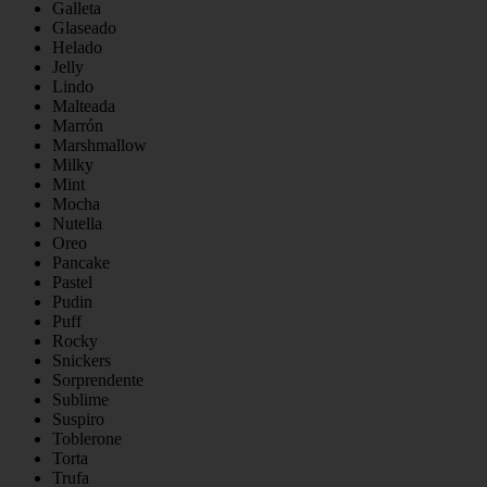
Galleta
Glaseado
Helado
Jelly
Lindo
Malteada
Marrón
Marshmallow
Milky
Mint
Mocha
Nutella
Oreo
Pancake
Pastel
Pudin
Puff
Rocky
Snickers
Sorprendente
Sublime
Suspiro
Toblerone
Torta
Trufa