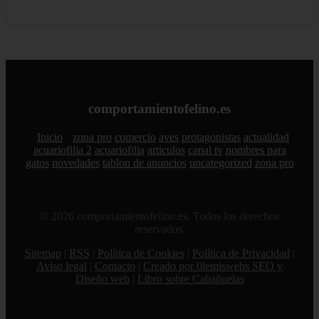
comportamientofelino.es
Inicio
zona pro
comercio
aves
protagonistas
actualidad
acuariofilia 2
acuariofilia
articulos
canal tv
nombres para
gatos
novedades
tablon de anuncios
uncategorized
zona pro
© 2026 comportamientofelino.es. Todos los derechos
reservados.
Sitemap
|
RSS
|
Política de Cookies
|
Política de Privacidad
|
Aviso legal
|
Contacto
|
Creado por 0lemiswebs SEO y
Diseño web
|
Libro sobre Cabañuelas