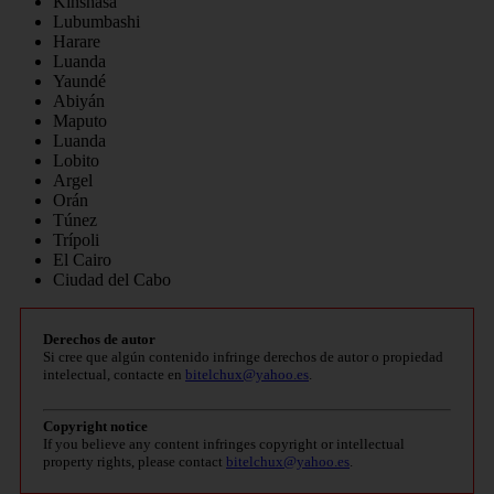
Kinshasa
Lubumbashi
Harare
Luanda
Yaundé
Abiyán
Maputo
Luanda
Lobito
Argel
Orán
Túnez
Trípoli
El Cairo
Ciudad del Cabo
Derechos de autor
Si cree que algún contenido infringe derechos de autor o propiedad
intelectual, contacte en
bitelchux@yahoo.es
.
Copyright notice
If you believe any content infringes copyright or intellectual
property rights, please contact
bitelchux@yahoo.es
.