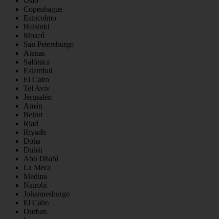
Oslo
Copenhague
Estocolmo
Helsinki
Moscú
San Petersburgo
Atenas
Salónica
Estambul
El Cairo
Tel Aviv
Jerusalén
Amán
Beirut
Riad
Riyadh
Doha
Dubái
Abu Dhabi
La Meca
Medina
Nairobi
Johannesburgo
El Cabo
Durban