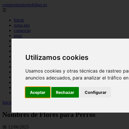
comportamientofelino.es
☰
Inicio
zona pro
comercio
aves
protagonistas
actualidad
acuariofilia 2
Utilizamos cookies
acuariofilia
articulos
canal tv
Usamos cookies y otras técnicas de rastreo pa
nombres para gatos
novedades
anuncios adecuados, para analizar el tráfico e
tablon de anuncios
uncategorized
Aceptar
Rechazar
Configurar
zona pro
Inicio
>
gatos2
>
Nombres de Flores para Perros
Nombres de Flores para Perros
📅 12/06/2025