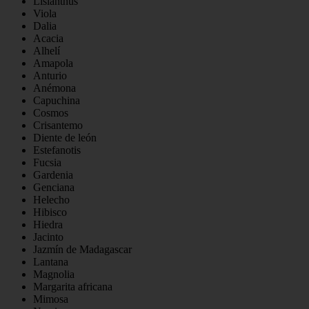
Lisianthus
Viola
Dalia
Acacia
Alhelí
Amapola
Anturio
Anémona
Capuchina
Cosmos
Crisantemo
Diente de león
Estefanotis
Fucsia
Gardenia
Genciana
Helecho
Hibisco
Hiedra
Jacinto
Jazmín de Madagascar
Lantana
Magnolia
Margarita africana
Mimosa