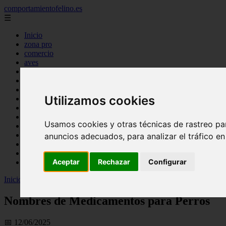
comportamientofelino.es
☰
Inicio
zona pro
comercio
aves
protagonistas
actualidad
acuariofilia 2
Utilizamos cookies
acuariofilia
articulos
canal tv
Usamos cookies y otras técnicas de rastreo pa
nombres para gatos
novedades
anuncios adecuados, para analizar el tráfico e
tablon de anuncios
uncategorized
Aceptar
Rechazar
Configurar
zona pro
Inicio
>
gatos2
>
Nombres de Medicamentos para Perros
Nombres de Medicamentos para Perros
📅 12/06/2025