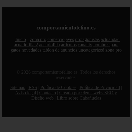
comportamientofelino.es
Inicio
zona pro
comercio
aves
protagonistas
actualidad
acuariofilia 2
acuariofilia
articulos
canal tv
nombres para
gatos
novedades
tablon de anuncios
uncategorized
zona pro
© 2026 comportamientofelino.es. Todos los derechos
reservados.
Sitemap
|
RSS
|
Política de Cookies
|
Política de Privacidad
|
Aviso legal
|
Contacto
|
Creado por 0lemiswebs SEO y
Diseño web
|
Libro sobre Cabañuelas