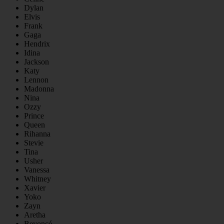
Dylan
Elvis
Frank
Gaga
Hendrix
Idina
Jackson
Katy
Lennon
Madonna
Nina
Ozzy
Prince
Queen
Rihanna
Stevie
Tina
Usher
Vanessa
Whitney
Xavier
Yoko
Zayn
Aretha
Beyoncé