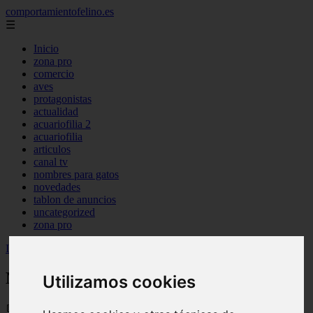
comportamientofelino.es
☰
Inicio
zona pro
comercio
aves
protagonistas
actualidad
acuariofilia 2
acuariofilia
articulos
canal tv
nombres para gatos
novedades
tablon de anuncios
uncategorized
zona pro
Inicio
>
gatos2
>
Nombres de Cantantes para Gatos
Nombres de Cantantes para Gatos
Utilizamos cookies
📅 12/06/2025