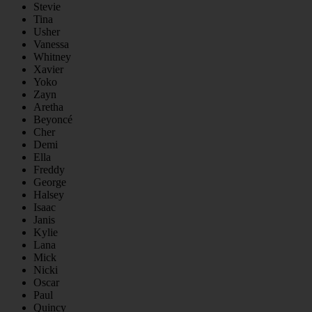
Stevie
Tina
Usher
Vanessa
Whitney
Xavier
Yoko
Zayn
Aretha
Beyoncé
Cher
Demi
Ella
Freddy
George
Halsey
Isaac
Janis
Kylie
Lana
Mick
Nicki
Oscar
Paul
Quincy