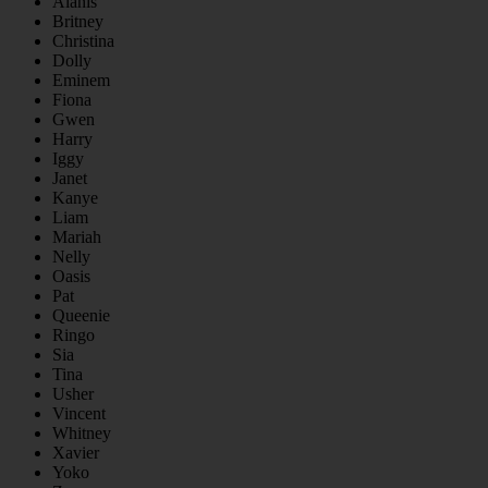
Alanis
Britney
Christina
Dolly
Eminem
Fiona
Gwen
Harry
Iggy
Janet
Kanye
Liam
Mariah
Nelly
Oasis
Pat
Queenie
Ringo
Sia
Tina
Usher
Vincent
Whitney
Xavier
Yoko