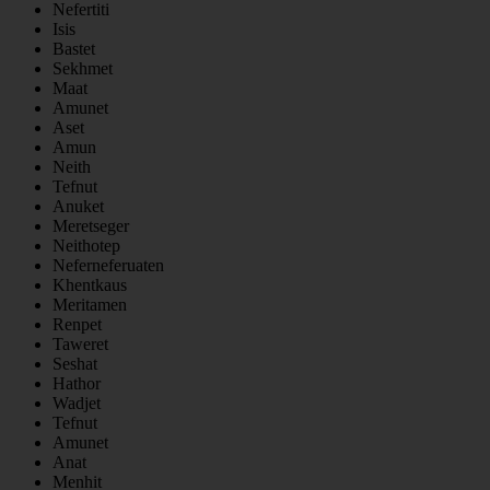
Nefertiti
Isis
Bastet
Sekhmet
Maat
Amunet
Aset
Amun
Neith
Tefnut
Anuket
Meretseger
Neithotep
Neferneferuaten
Khentkaus
Meritamen
Renpet
Taweret
Seshat
Hathor
Wadjet
Tefnut
Amunet
Anat
Menhit