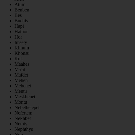
Atum
Benben
Bes
Buchis
Hapi
Hathor
Hor
Imsety
Khnum
Khonsu
Kuk
Maahes
Ma'at
Mafdet
Mehen
Mehenet
Mentu
Meskhenet
Montu
Nebethetepet
Nefertem
Nekhbet
Nemty
Nephthys
Nun