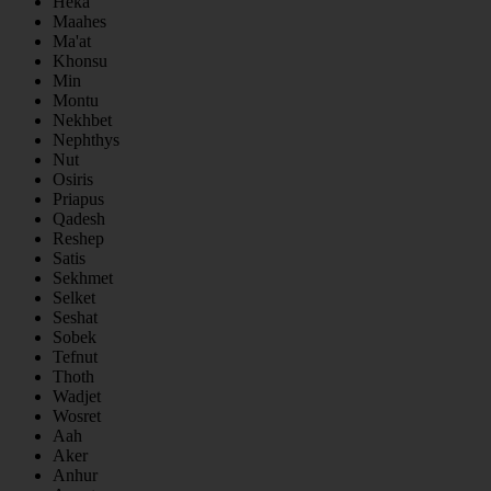
Heka
Maahes
Ma'at
Khonsu
Min
Montu
Nekhbet
Nephthys
Nut
Osiris
Priapus
Qadesh
Reshep
Satis
Sekhmet
Selket
Seshat
Sobek
Tefnut
Thoth
Wadjet
Wosret
Aah
Aker
Anhur