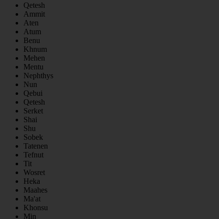
Qetesh
Ammit
Aten
Atum
Benu
Khnum
Mehen
Mentu
Nephthys
Nun
Qebui
Qetesh
Serket
Shai
Shu
Sobek
Tatenen
Tefnut
Tit
Wosret
Heka
Maahes
Ma'at
Khonsu
Min