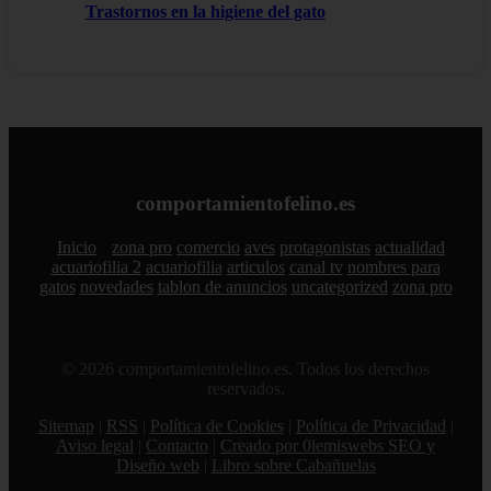
Trastornos en la higiene del gato
comportamientofelino.es
Inicio
zona pro
comercio
aves
protagonistas
actualidad
acuariofilia 2
acuariofilia
articulos
canal tv
nombres para
gatos
novedades
tablon de anuncios
uncategorized
zona pro
© 2026 comportamientofelino.es. Todos los derechos
reservados.
Sitemap
|
RSS
|
Política de Cookies
|
Política de Privacidad
|
Aviso legal
|
Contacto
|
Creado por 0lemiswebs SEO y
Diseño web
|
Libro sobre Cabañuelas