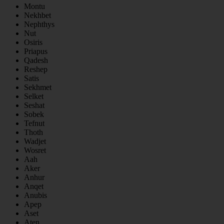
Montu
Nekhbet
Nephthys
Nut
Osiris
Priapus
Qadesh
Reshep
Satis
Sekhmet
Selket
Seshat
Sobek
Tefnut
Thoth
Wadjet
Wosret
Aah
Aker
Anhur
Anqet
Anubis
Apep
Aset
Aten