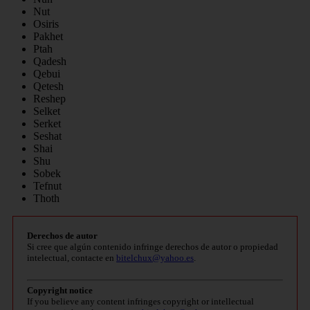
Nut
Osiris
Pakhet
Ptah
Qadesh
Qebui
Qetesh
Reshep
Selket
Serket
Seshat
Shai
Shu
Sobek
Tefnut
Thoth
Derechos de autor
Si cree que algún contenido infringe derechos de autor o propiedad
intelectual, contacte en
bitelchux@yahoo.es
.
Copyright notice
If you believe any content infringes copyright or intellectual