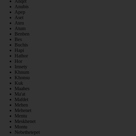
Anqet
Anubis
Apep
Aset
Aten
Atum
Benben
Bes
Buchis
Hapi
Hathor
Hor
Imsety
Khnum
Khonsu
Kuk
Maahes
Ma'at
Mafdet
Mehen
Mehenet
Mentu
Meskhenet
Montu
Nebethetepet