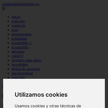
comportamientofelino.es
☰
Inicio
zona pro
comercio
aves
protagonistas
actualidad
acuariofilia 2
acuariofilia
articulos
canal tv
nombres para gatos
novedades
tablon de anuncios
uncategorized
zona pro
Inicio
>
gatos2
>
Nombres Egipcios para Perras
Utilizamos cookies
Nombres Egipcios para Perras
Usamos cookies y otras técnicas de
📅 12/06/2025