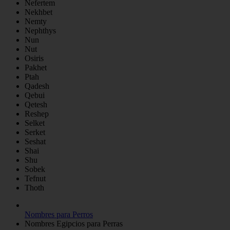
Nefertem
Nekhbet
Nemty
Nephthys
Nun
Nut
Osiris
Pakhet
Ptah
Qadesh
Qebui
Qetesh
Reshep
Selket
Serket
Seshat
Shai
Shu
Sobek
Tefnut
Thoth
Nombres para Perros
Nombres Egipcios para Perras