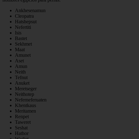
Ankhesenamun
Cleopatra
Hatshepsut
Nefertiti
Isis
Bastet
Sekhmet
Maat
Amunet
Aset
Amun
Neith
Tefnut
Anuket
Meretseger
Neithotep
Neferneferuaten
Khentkaus
Meritamen
Renpet
Taweret
Seshat
Hathor
Wadjet