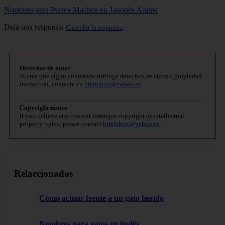
Nombres para Perros Machos en Japonés Anime
Deja una respuesta
Cancelar la respuesta
Derechos de autor
Si cree que algún contenido infringe derechos de autor o propiedad
intelectual, contacte en
bitelchux@yahoo.es
.
Copyright notice
If you believe any content infringes copyright or intellectual
property rights, please contact
bitelchux@yahoo.es
.
Relaccionados
Cómo actuar frente a un gato herido
Nombres para gatos en inglés