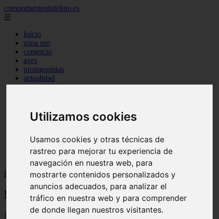
comportamientofelino.es
☰
Inicio
zona pro
comercio
aves
protagonistas
actualidad
acuariofilia 2
acuariofilia
articulos
canal tv
Utilizamos cookies
nombres para gatos
novedades
Usamos cookies y otras técnicas de
tablon de anuncios
uncategorized
rastreo para mejorar tu experiencia de
zona pro
navegación en nuestra web, para
Inicio
>
gatos2
>
Nombres Gallegos para Perros
mostrarte contenidos personalizados y
anuncios adecuados, para analizar el
Nombres Gallegos para Perros
tráfico en nuestra web y para comprender
de donde llegan nuestros visitantes.
📅 12/06/2025