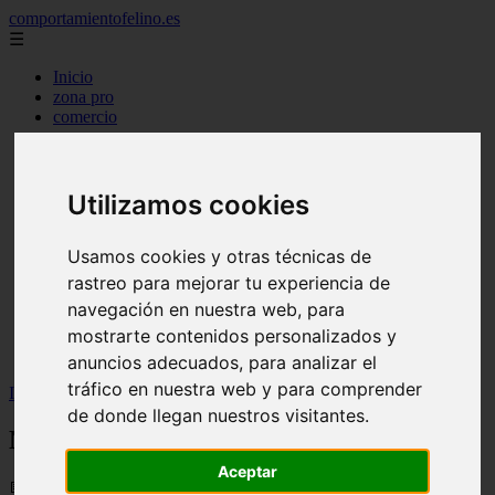
comportamientofelino.es
☰
Inicio
zona pro
comercio
aves
protagonistas
actualidad
acuariofilia 2
Utilizamos cookies
acuariofilia
articulos
Usamos cookies y otras técnicas de
canal tv
nombres para gatos
rastreo para mejorar tu experiencia de
novedades
navegación en nuestra web, para
tablon de anuncios
mostrarte contenidos personalizados y
uncategorized
zona pro
anuncios adecuados, para analizar el
tráfico en nuestra web y para comprender
Inicio
>
gatos2
>
Nombres Largos para Gatos
de donde llegan nuestros visitantes.
Nombres Largos para Gatos
Aceptar
📅 12/06/2025