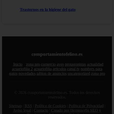
Trastornos en la higiene del gato
comportamientofelino.es
Inicio
zona pro
comercio
aves
protagonistas
actualidad
acuariofilia 2
acuariofilia
articulos
canal tv
nombres para
gatos
novedades
tablon de anuncios
uncategorized
zona pro
© 2026 comportamientofelino.es. Todos los derechos
reservados.
Sitemap
|
RSS
|
Política de Cookies
|
Política de Privacidad
|
Aviso legal
|
Contacto
|
Creado por 0lemiswebs SEO y