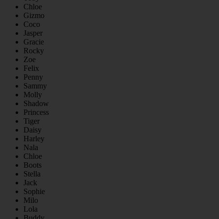
Chloe
Gizmo
Coco
Jasper
Gracie
Rocky
Zoe
Felix
Penny
Sammy
Molly
Shadow
Princess
Tiger
Daisy
Harley
Nala
Chloe
Boots
Stella
Jack
Sophie
Milo
Lola
Buddy