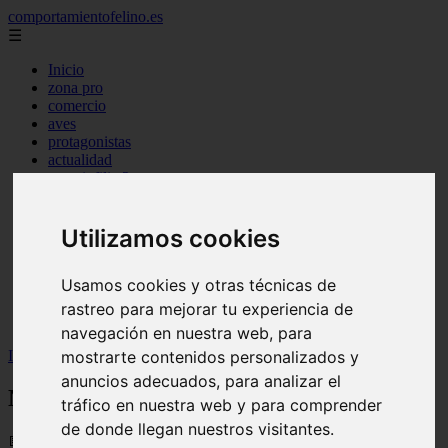
comportamientofelino.es
☰
Inicio
zona pro
comercio
aves
protagonistas
actualidad
acuariofilia 2
acuariofilia
articulos
canal tv
Utilizamos cookies
nombres para gatos
novedades
Usamos cookies y otras técnicas de
tablon de anuncios
uncategorized
rastreo para mejorar tu experiencia de
zona pro
navegación en nuestra web, para
mostrarte contenidos personalizados y
Inicio
>
gatos2
>
Nombres para Gatos Hembra Disney
anuncios adecuados, para analizar el
Nombres para Gatos Hembra Disney
tráfico en nuestra web y para comprender
de donde llegan nuestros visitantes.
📅 12/06/2025