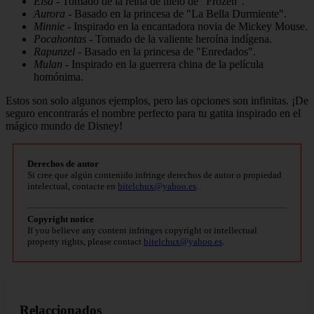
Elsa
- Tomado de la reina de hielo de "Frozen".
Aurora
- Basado en la princesa de "La Bella Durmiente".
Minnie
- Inspirado en la encantadora novia de Mickey Mouse.
Pocahontas
- Tomado de la valiente heroína indígena.
Rapunzel
- Basado en la princesa de "Enredados".
Mulan
- Inspirado en la guerrera china de la película
homónima.
Estos son solo algunos ejemplos, pero las opciones son infinitas. ¡De
seguro encontrarás el nombre perfecto para tu gatita inspirado en el
mágico mundo de Disney!
Derechos de autor
Si cree que algún contenido infringe derechos de autor o propiedad
intelectual, contacte en
bitelchux@yahoo.es
.
Copyright notice
If you believe any content infringes copyright or intellectual
property rights, please contact
bitelchux@yahoo.es
.
Relaccionados