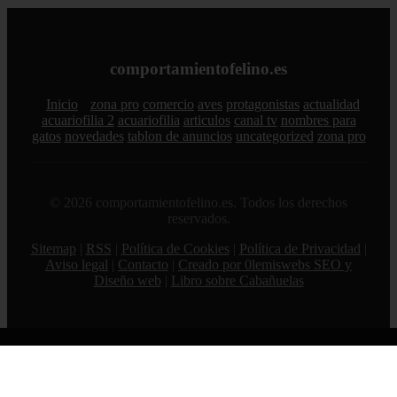
comportamientofelino.es
Inicio
zona pro
comercio
aves
protagonistas
actualidad
acuariofilia 2
acuariofilia
articulos
canal tv
nombres para
gatos
novedades
tablon de anuncios
uncategorized
zona pro
© 2026 comportamientofelino.es. Todos los derechos
reservados.
Sitemap
|
RSS
|
Política de Cookies
|
Política de Privacidad
|
Aviso legal
|
Contacto
|
Creado por 0lemiswebs SEO y
Diseño web
|
Libro sobre Cabañuelas