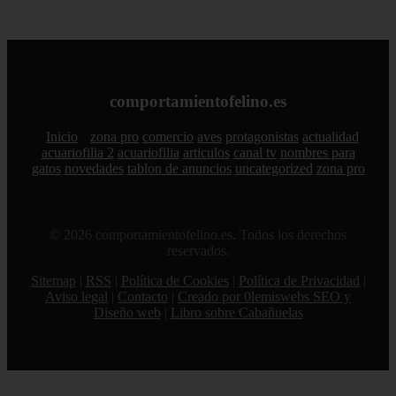
comportamientofelino.es
Inicio
zona pro
comercio
aves
protagonistas
actualidad
acuariofilia 2
acuariofilia
articulos
canal tv
nombres para
gatos
novedades
tablon de anuncios
uncategorized
zona pro
© 2026 comportamientofelino.es. Todos los derechos
reservados.
Sitemap
|
RSS
|
Política de Cookies
|
Política de Privacidad
|
Aviso legal
|
Contacto
|
Creado por 0lemiswebs SEO y
Diseño web
|
Libro sobre Cabañuelas