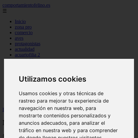
comportamientofelino.es
☰
Inicio
zona pro
comercio
aves
protagonistas
actualidad
acuariofilia 2
acuariofilia
articulos
canal tv
nombres para gatos
Utilizamos cookies
novedades
tablon de anuncios
Usamos cookies y otras técnicas de
uncategorized
zona pro
rastreo para mejorar tu experiencia de
navegación en nuestra web, para
Inicio
>
gatos2
>
Nombres para Parejas de Perros
mostrarte contenidos personalizados y
Nombres para Parejas de Perros
anuncios adecuados, para analizar el
tráfico en nuestra web y para comprender
📅 12/06/2025
de donde llegan nuestros visitantes.