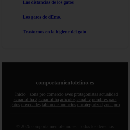
Las distancias de los gatos
Los gatos de dEmo.
Trastornos en la higiene del gato
comportamientofelino.es
Inicio
zona pro
comercio
aves
protagonistas
actualidad
acuariofilia 2
acuariofilia
articulos
canal tv
nombres para
gatos
novedades
tablon de anuncios
uncategorized
zona pro
© 2026 comportamientofelino.es. Todos los derechos