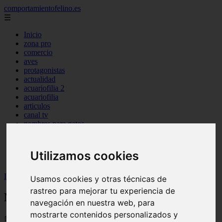
comportamientofelino.es
☰
Inicio
zona pro
comercio
aves
protagonistas
actualidad
acuariofilia 2
acuariofilia
articulos
canal tv
nombres para gatos
novedades
tablon de anuncios
uncategorized
Utilizamos cookies
zona pro
Inicio
>
gatos2
>
Nombres para Perros Akita Japones
Usamos cookies y otras técnicas de
rastreo para mejorar tu experiencia de
Nombres para Perros Akita Japones
navegación en nuestra web, para
mostrarte contenidos personalizados y
📅 12/06/2025