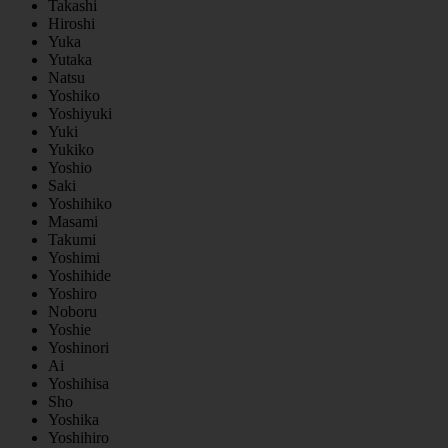
Takashi
Hiroshi
Yuka
Yutaka
Natsu
Yoshiko
Yoshiyuki
Yuki
Yukiko
Yoshio
Saki
Yoshihiko
Masami
Takumi
Yoshimi
Yoshihide
Yoshiro
Noboru
Yoshie
Yoshinori
Ai
Yoshihisa
Sho
Yoshika
Yoshihiro