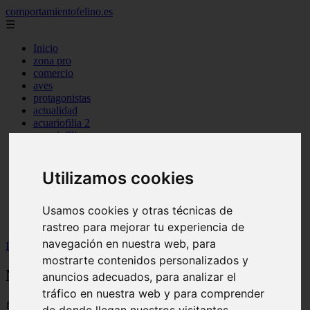
comportamientofelino.es
☰
Inicio
zona pro
comercio
aves
protagonistas
actualidad
acuariofilia 2
acuariofilia
articulos
canal tv
nombres para gatos
Utilizamos cookies
novedades
tablon de anuncios
Usamos cookies y otras técnicas de
uncategorized
zona pro
rastreo para mejorar tu experiencia de
navegación en nuestra web, para
Inicio
>
gatos2
>
Nombres para Perros Australianos
mostrarte contenidos personalizados y
Nombres para Perros Australianos
anuncios adecuados, para analizar el
tráfico en nuestra web y para comprender
📅 12/06/2025