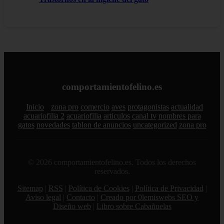
comportamientofelino.es
Inicio
zona pro
comercio
aves
protagonistas
actualidad
acuariofilia 2
acuariofilia
articulos
canal tv
nombres para
gatos
novedades
tablon de anuncios
uncategorized
zona pro
© 2026 comportamientofelino.es. Todos los derechos
reservados.
Sitemap
|
RSS
|
Política de Cookies
|
Política de Privacidad
|
Aviso legal
|
Contacto
|
Creado por 0lemiswebs SEO y
Diseño web
|
Libro sobre Cabañuelas