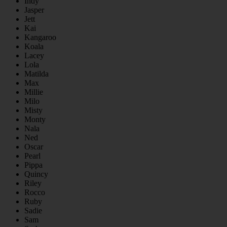
Indy
Jasper
Jett
Kai
Kangaroo
Koala
Lacey
Lola
Matilda
Max
Millie
Milo
Misty
Monty
Nala
Ned
Oscar
Pearl
Pippa
Quincy
Riley
Rocco
Ruby
Sadie
Sam