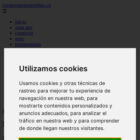
comportamientofelino.es
☰
Inicio
zona pro
comercio
aves
protagonistas
actualidad
acuariofilia 2
acuariofilia
articulos
Utilizamos cookies
canal tv
nombres para gatos
Usamos cookies y otras técnicas de
novedades
tablon de anuncios
rastreo para mejorar tu experiencia de
uncategorized
navegación en nuestra web, para
zona pro
mostrarte contenidos personalizados y
Inicio
>
gatos2
>
Nombres para Perros Batatas
anuncios adecuados, para analizar el
tráfico en nuestra web y para comprender
Nombres para Perros Batatas
de donde llegan nuestros visitantes.
📅 12/06/2025