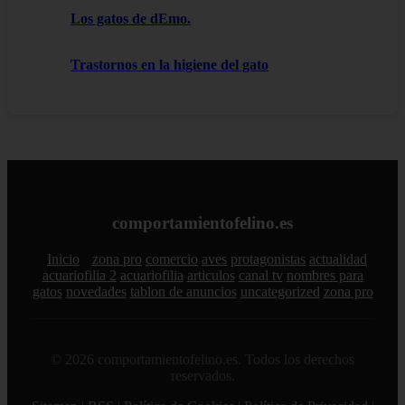
Los gatos de dEmo.
Trastornos en la higiene del gato
comportamientofelino.es
Inicio
zona pro
comercio
aves
protagonistas
actualidad
acuariofilia 2
acuariofilia
articulos
canal tv
nombres para
gatos
novedades
tablon de anuncios
uncategorized
zona pro
© 2026 comportamientofelino.es. Todos los derechos
reservados.